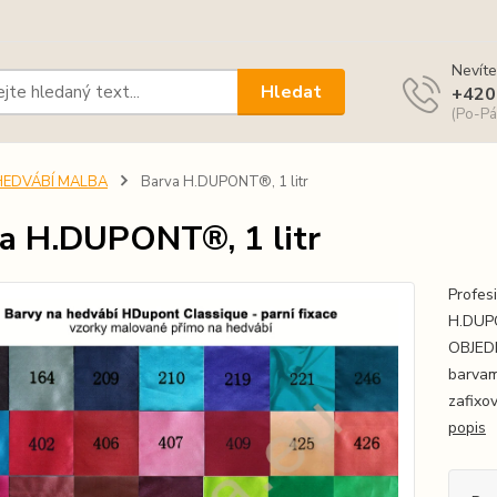
Nevíte
Hledat
+420
(Po-Pá
HEDVÁBÍ MALBA
Barva H.DUPONT®, 1 litr
a H.DUPONT®, 1 litr
Profes
H.DUPO
OBJEDN
barvam
zafixo
popis