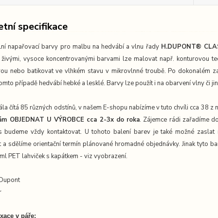
tní specifikace
lní napařovací barvy pro malbu na hedvábí a vlnu řady
H.DUPONT® CLA
 živými, vysoce koncentrovanými barvami lze malovat např. konturovou t
ou nebo batikovat ve vlhkém stavu v mikrovlnné troubě. Po dokonalém zafi
omto případě hedvábí hebké a lesklé. Barvy lze použít i na obarvení vlny či j
la čítá 85 různých odstínů, v našem E-shopu nabízíme v tuto chvíli cca 38 z
Vám OBJEDNAT U VÝROBCE cca 2-3x do roka
. Zájemce rádi zařadíme do
 budeme vždy kontaktovat. U tohoto balení barev je také možné zaslat 
 a sdělíme orientační termín plánované hromadné objednávky. Jinak tyto ba
ml PET lahviček s kapátkem - viz vyobrazení.
 Dupont
r
xace v páře: