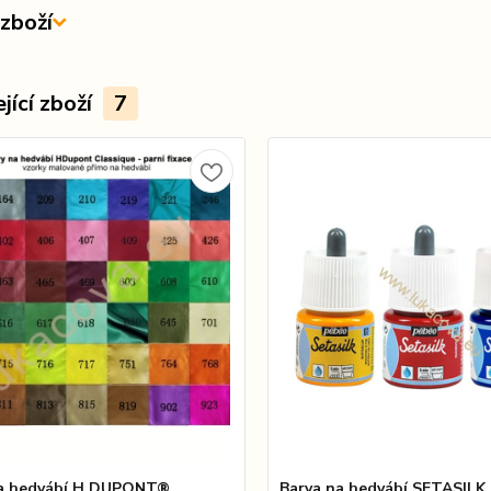
zboží
jící zboží
7
na hedvábí H.DUPONT®
Barva na hedvábí SETASILK