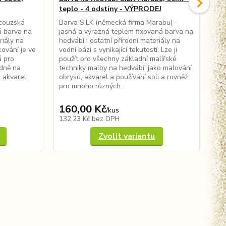
teplo - 4 odstíny - VÝPRODEJ
SA
ncouzská
Barva SILK (německá firma Marabu) -
Pří
á barva na
jasná a výrazná teplem fixovaná barva na
fir
riály na
hedvábí i ostatní přírodní materiály na
hed
ování je ve
vodní bázi s vynikající tekutostí. Lze ji
vod
á pro
použít pro všechny základní malířské
vše
edně na
techniky malby na hedvábí, jako malování
hed
 akvarel,
obrysů, akvarel a používání soli a rovněž
pou
pro mnoho různých...
exp
160,00 Kč
37
/
kus
132,23 Kč
bez DPH
30
Zvolit variantu