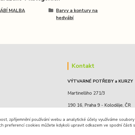
ÁBÍ MALBA
Barvy a kontury na
hedvábí
Kontakt
VÝTVARNÉ POTŘEBY a KURZY
Martinelliho 271/3
190 16, Praha 9 - Koloděje, ČR
IČO: 68885636
nost, zpříjemnění používání webu a analytické účely využíváme soubory
ch preferencí cookies můžete kdykoli upravit odkazem ve spodní části 