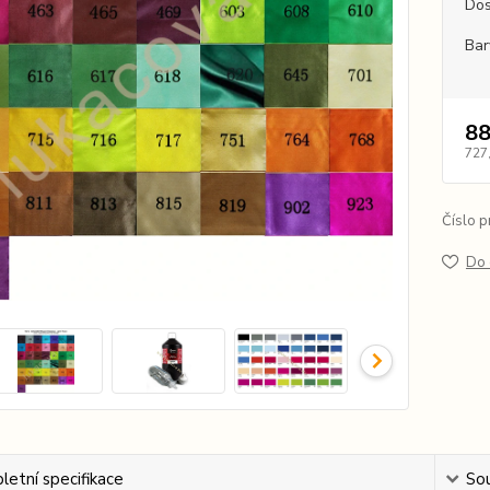
Dos
Bar
88
727
Číslo p
Do 
etní specifikace
Sou