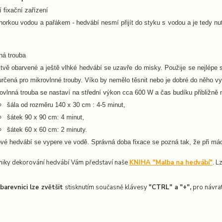
í fixační zařízení
 horkou vodou a pařákem -
hedvábí nesmí přijít do styku s vodou a je tedy n
ná trouba
tvě obarvené a ještě vlhké hedvábí se uzavře do misky. Použije se nejlépe
určená pro mikrovlnné trouby. Víko by nemělo těsnit nebo je dobré do něho vyt
ovlnná trouba se nastaví na střední výkon cca 600 W a čas budíku přibližně 
šála od rozměru 140 x 30 cm : 4-5 minut,
šátek 90 x 90 cm: 4 minut,
šátek 60 x 60 cm: 2 minuty.
vé hedvábí se vypere ve vodě. Správná doba fixace se pozná tak, že při má
niky dekorování hedvábí Vám představí naše
KNIHA "Malba na hedvábí"
. L
barevnici lze zvětšit
stisknutím současně klávesy
"CTRL" a "+",
pro návrat