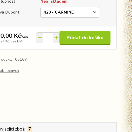
tupnost
Není skladem
va Dupont
0,00 Kč
/
kus
Přidat do košíku
,27 Kč
bez DPH
roduktu:
05167
oblíbených
visející zboží
7