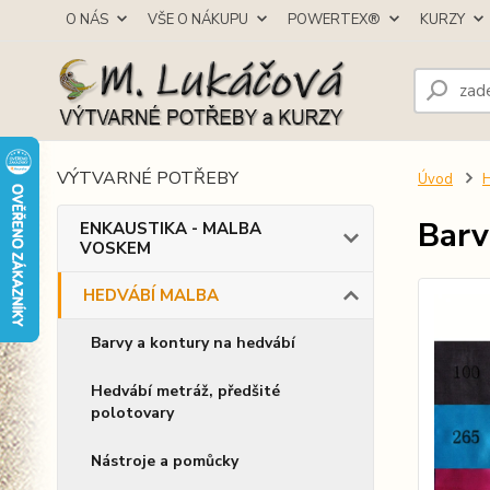
O NÁS
VŠE O NÁKUPU
POWERTEX®
KURZY
VÝTVARNÉ POTŘEBY
Úvod
Barv
ENKAUSTIKA - MALBA
VOSKEM
HEDVÁBÍ MALBA
Barvy a kontury na hedvábí
Hedvábí metráž, předšité
polotovary
Nástroje a pomůcky