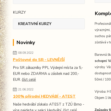
KURZY
Komple
KREATIVNÍ KURZY
Profesioná
výraznými,
suchou pár
Novinky
zůstává v t
08.09.2022
Barevná šká
Poštovné do SR - LEVNĚJŠÍ
schopni 
výroby Vás
Pro SR zákazníky PPL Výdejní místa za 5,-
EUR nebo ZDARMA u zásilek nad 200,-
dostupnost
EUR.
číst celé
50ml / 100
21.06.2022
Výroba: H
100% přírodní HEDVÁBÍ - ATEST
Objem 1 lit
Naše hedvábí získalo ATEST z TZÚ Brno -
více najdete v sekci Hedvábí.
číst celé
Způsoby fi