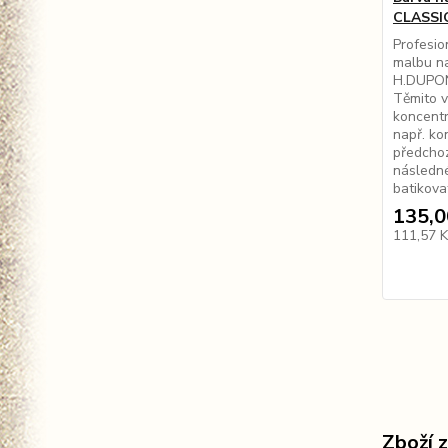
CLASSIQ
Profesio
malbu na
H.DUPON
Těmito v
koncentr
např. ko
předchoz
následn
batikova
135,0
111,57 
Zboží 