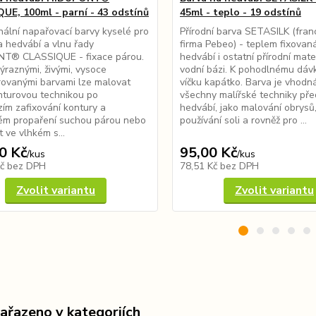
UE, 100ml - parní - 43 odstínů
45ml - teplo - 19 odstínů
nální napařovací barvy kyselé pro
Přírodní barva SETASILK (fra
 hedvábí a vlnu řady
firma Pebeo) - teplem fixovan
T® CLASSIQUE - fixace párou.
hedvábí i ostatní přírodní mate
ýraznými, živými, vysoce
vodní bázi. K pohodlnému dávk
ovanými barvami lze malovat
víčku kapátko. Barva je vhodn
nturovou technikou po
všechny malířské techniky př
ím zafixování kontury a
hedvábí, jako malování obrysů,
ém propaření suchou párou nebo
používání soli a rovněž pro ...
t ve vlhkém s...
0 Kč
95,00 Kč
/
kus
/
kus
Kč
bez DPH
78,51 Kč
bez DPH
Zvolit variantu
Zvolit variantu
zařazeno v kategoriích