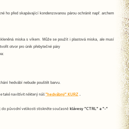
utné ho před skapávající kondenzovanou párou ochránit např. archem
 skleněná miska s víkem. Může se použít i plastová miska, ale musí
vořit otvor pro únik přebytečné páry
na:
chání hedvábí nebude pouštět barvu.
ze také navštívit některý náš
"hedvábný" KURZ
.
 do původní velikosti stiskněte současně
k
lávesy "CTRL" a "-"