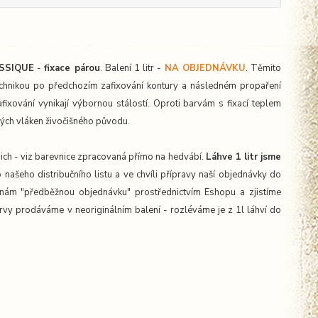
SSIQUE
-
fixace párou
. Balení 1 litr -
NA OBJEDNÁVKU
. Těmito
echnikou po předchozím zafixování kontury a následném propaření
xování vynikají výbornou stálostí. Oproti barvám s fixací teplem
iných vláken živočišného původu.
 nich - viz barevnice zpracovaná přímo na hedvábí.
Láhve 1 litr jsme
 našeho distribučního listu a ve chvíli přípravy naší objednávky do
nám "předběžnou objednávku" prostřednictvím Eshopu a zjistíme
rvy prodáváme v neoriginálním balení - rozléváme je z 1l láhví do