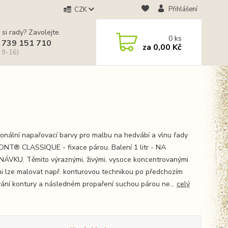
Přihlášení
CZK
 si rady? Zavolejte.
0
ks
 739 151 710
za
0,00 Kč
 9-16)
ionální napařovací barvy pro malbu na hedvábí a vlnu řady
NT® CLASSIQUE - fixace párou. Balení 1 litr - NA
ÁVKU. Těmito výraznými, živými, vysoce koncentrovanými
i lze malovat např. konturovou technikou po předchozím
vání kontury a následném propaření suchou párou ne...
celý