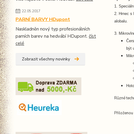
1. Speciáln
22.05.2017
2. Hrnec s
PARNÍ BARVY HDupont
alobalu.
Naskladněn nový typ profesionálních
3. Mikrovln
parních barev na hedvábí HDupont.
číst
Čers
celé
být 
Mikr
Zobrazit všechny novinky
Hoto
Různé tech
Přiloženou