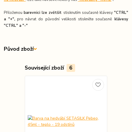
Přiloženou
barevnici lze zvětšit
stisknutím současně klávesy
"CTRL"
a "+",
pro návrat do původní velikosti stiskněte současně
k
lávesy
"CTRL" a "-"
Původ zboží
Související zboží
6