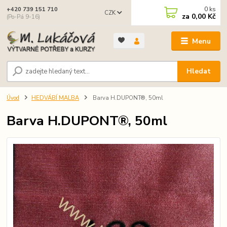
0
ks
+420 739 151 710
CZK
za
0,00 Kč
(Po-Pá 9-16)
Menu
Hledat
Úvod
HEDVÁBÍ MALBA
Barva H.DUPONT®, 50ml
Barva H.DUPONT®, 50ml