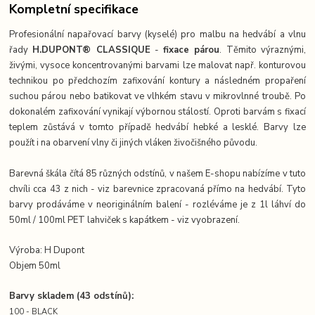
Kompletní specifikace
Profesionální napařovací barvy (kyselé) pro malbu na hedvábí a vlnu
řady
H.DUPONT® CLASSIQUE
-
fixace párou
. Těmito výraznými,
živými, vysoce koncentrovanými barvami lze malovat např. konturovou
technikou po předchozím zafixování kontury a následném propaření
suchou párou nebo batikovat ve vlhkém stavu v mikrovlnné troubě. Po
dokonalém zafixování vynikají výbornou stálostí. Oproti barvám s fixací
teplem zůstává v tomto případě hedvábí hebké a lesklé. Barvy lze
použít i na obarvení vlny či jiných vláken živočišného původu.
Barevná škála čítá 85 různých odstínů, v našem E-shopu nabízíme v tuto
chvíli cca 43
z nich - viz barevnice zpracovaná přímo na hedvábí. Tyto
barvy prodáváme v neoriginálním balení - rozléváme je z 1l láhví do
50ml / 100ml PET lahviček s kapátkem - viz vyobrazení.
Výroba: H Dupont
Objem 50ml
Barvy skladem (43 odstínů):
100 - BLACK