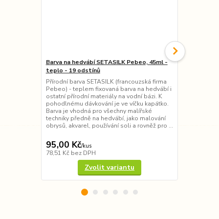
Barva na hedvábí SETASILK Pebeo, 45ml -
Barva na hed
teplo - 19 odstínů
- 4 odstíny
Přírodní barva SETASILK (francouzská firma
Barva SILK (
Pebeo) - teplem fixovaná barva na hedvábí i
výrazná tepl
ostatní přírodní materiály na vodní bázi. K
ostatní příro
pohodlnému dávkování je ve víčku kapátko.
vynikající te
Barva je vhodná pro všechny malířské
základní mal
techniky předně na hedvábí, jako malování
jako malován
obrysů, akvarel, používání soli a rovněž pro ...
soli a rovně
95,00 Kč
160,00 K
/
kus
78,51 Kč
bez DPH
132,23 Kč
be
Zvolit variantu