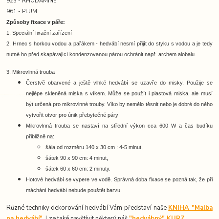
923 - RHODAMINE
961 - PLUM
Způsoby fixace v páře:
1. Speciální fixační zařízení
2. Hrnec s horkou vodou a pařákem -
hedvábí nesmí přijít do styku s vodou a je tedy
nutné ho před skapávající kondenzovanou párou ochránit např. archem alobalu.
3. Mikrovlnná trouba
Čerstvě obarvené a ještě vlhké hedvábí se uzavře do misky. Použije se
nejlépe skleněná miska s víkem. Může se použít i plastová miska, ale musí
být určená pro mikrovlnné trouby. Víko by nemělo těsnit nebo je dobré do něho
vytvořit otvor pro únik přebytečné páry
Mikrovlnná trouba se nastaví na střední výkon cca 600 W a čas budíku
přibližně na:
šála od rozměru 140 x 30 cm : 4-5 minut,
šátek 90 x 90 cm: 4 minut,
šátek 60 x 60 cm: 2 minuty.
Hotové hedvábí se vypere ve vodě. Správná doba fixace se pozná tak, že při
máchání hedvábí nebude pouštět barvu.
Různé techniky dekorování hedvábí Vám představí naše
KNIHA "Malba
na hedvábí"
. Lze také navštívit některý náš
"hedvábný" KURZ
.