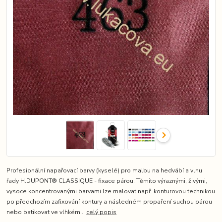
Profesionální napařovací barvy (kyselé) pro malbu na hedvábí a vlnu
řady H.DUPONT® CLASSIQUE - fixace párou. Těmito výraznými, živými,
vysoce koncentrovanými barvami lze malovat např. konturovou technikou
po předchozím zafixování kontury a následném propaření suchou párou
nebo batikovat ve vlhkém...
celý popis