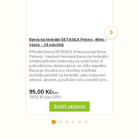
Barva na hedvábí SETASILK Pebeo, 45ml -
Barva na hed
teplo - 19 odstínů
- 4 odstíny
Přírodní barva SETASILK (francouzská firma
Barva SILK (
Pebeo) - teplem fixovaná barva na hedvábí i
výrazná tepl
ostatní přírodní materiály na vodní bázi. K
ostatní příro
pohodlnému dávkování je ve víčku kapátko.
vynikající te
Barva je vhodná pro všechny malířské
základní mal
techniky předně na hedvábí, jako malování
jako malován
obrysů, akvarel, používání soli a rovněž pro ...
soli a rovně
95,00 Kč
160,00 K
/
kus
78,51 Kč
bez DPH
132,23 Kč
be
Zvolit variantu