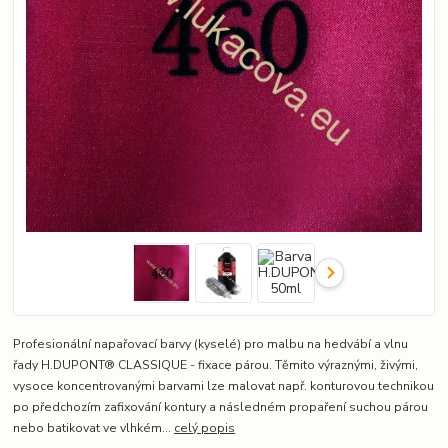
Profesionální napařovací barvy (kyselé) pro malbu na hedvábí a vlnu
řady H.DUPONT® CLASSIQUE - fixace párou. Těmito výraznými, živými,
vysoce koncentrovanými barvami lze malovat např. konturovou technikou
po předchozím zafixování kontury a následném propaření suchou párou
nebo batikovat ve vlhkém...
celý popis