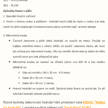
923 - RHODAMINE
961 - PLUM
Způsoby fixace v páře:
1. Speciální fixační zařízení
2. Hrnec s horkou vodou a pařákem -
hedvábí nesmí přijít do styku s vodou a je tedy
nutné ho před skapávající kondenzovanou párou ochránit např. archem alobalu.
3. Mikrovlnná trouba
Čerstvě obarvené a ještě vlhké hedvábí se uzavře do misky. Použije se
nejlépe skleněná miska s víkem. Může se použít i plastová miska, ale musí
být určená pro mikrovlnné trouby. Víko by nemělo těsnit nebo je dobré do něho
vytvořit otvor pro únik přebytečné páry
Mikrovlnná trouba se nastaví na střední výkon cca 600 W a čas budíku
přibližně na:
šála od rozměru 140 x 30 cm : 4-5 minut,
šátek 90 x 90 cm: 4 minut,
šátek 60 x 60 cm: 2 minuty.
Hotové hedvábí se vypere ve vodě. Správná doba fixace se pozná tak, že při
máchání hedvábí nebude pouštět barvu.
Různé techniky dekorování hedvábí Vám představí naše
KNIHA "Malba
na hedvábí"
. Lze také navštívit některý náš
"hedvábný" KURZ
.