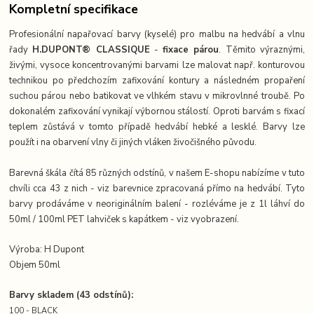
Kompletní specifikace
Profesionální napařovací barvy (kyselé) pro malbu na hedvábí a vlnu
řady
H.DUPONT® CLASSIQUE
-
fixace párou
. Těmito výraznými,
živými, vysoce koncentrovanými barvami lze malovat např. konturovou
technikou po předchozím zafixování kontury a následném propaření
suchou párou nebo batikovat ve vlhkém stavu v mikrovlnné troubě. Po
dokonalém zafixování vynikají výbornou stálostí. Oproti barvám s fixací
teplem zůstává v tomto případě hedvábí hebké a lesklé. Barvy lze
použít i na obarvení vlny či jiných vláken živočišného původu.
Barevná škála čítá 85 různých odstínů, v našem E-shopu nabízíme v tuto
chvíli cca 43
z nich - viz barevnice zpracovaná přímo na hedvábí. Tyto
barvy prodáváme v neoriginálním balení - rozléváme je z 1l láhví do
50ml / 100ml PET lahviček s kapátkem - viz vyobrazení.
Výroba: H Dupont
Objem 50ml
Barvy skladem (43 odstínů):
100 - BLACK