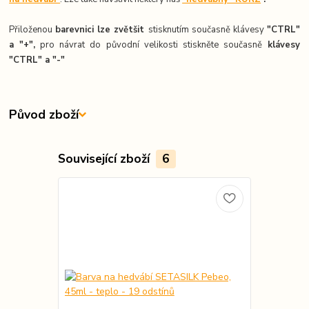
Přiloženou
barevnici lze zvětšit
stisknutím současně klávesy
"CTRL"
a "+",
pro návrat do původní velikosti stiskněte současně
k
lávesy
"CTRL" a "-"
Původ zboží
Související zboží
6