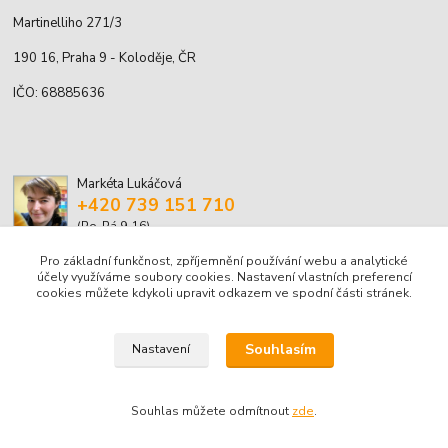
Martinelliho 271/3
190 16, Praha 9 - Koloděje, ČR
IČO: 68885636
Markéta Lukáčová
+420 739 151 710
(Po-Pá 9-16)
Pro základní funkčnost, zpříjemnění používání webu a analytické
marketa.lukacova@volny.cz
účely využíváme soubory cookies. Nastavení vlastních preferencí
cookies můžete kdykoli upravit odkazem ve spodní části stránek.
Souhlasím
Nastavení
© Markéta Lukáčová, 2001-2026
Souhlas můžete odmítnout
zde
.