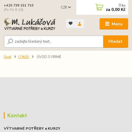
0
ks
+420 739 151 710
CZK
za
0,00 Kč
(Po-Pá 9-16)
Menu
Hledat
Úvod
O NÁS
ÚVOD O FIRMĚ
Kontakt
VÝTVARNÉ POTŘEBY a KURZY