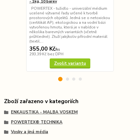
- 1kg, 10 barev
250ml
POWERTEX - tužidlo - univerzální médium
Hnědý Bister
ucelené výtvarné řady určené k tvorbě
bázi, určená 
prostorových objektů. Jedná se o netoxickou
sochách, ob
(certitikát AP), ekologickou a na vodní bázi
předchozím 
vytvořenou hmotu, která je v nabídce v
Powertexu. 
několika barevných variantách (včetně
vodě nutno 
průhledné). Ztuží jakýkoliv přírodní materiál
Vytvořte stín
(textil,...
savým papíre
355,00 Kč
155,00 K
/
ks
293,39 Kč
bez DPH
128,10 Kč
be
Zvolit variantu
Zboží zařazeno v kategoriích
ENKAUSTIKA - MALBA VOSKEM
POWERTEX® TECHNIKA
Vosky a jiná média