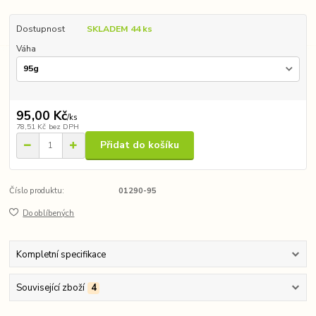
Dostupnost
SKLADEM 44 ks
Váha
95,00 Kč
/
ks
78,51 Kč
bez DPH
Přidat do košíku
Číslo produktu:
01290-95
Do oblíbených
Kompletní specifikace
Související zboží
4