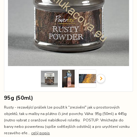
95g (50ml)
Rusty - rezavějící prášek lze použít k "zrezivění" jak u prostorových
objektů, tak u malby na plátno či jiné povrchy. Váha: 95g (50ml) a 445g
(nutno vybrat z oranžové nabídkové roletky. POSTUP: Vmíchejte do
barvy nebo powertexu (spíše světlejších odstínů) a pro urychlení vzniku
rezavého efe...
celý popis