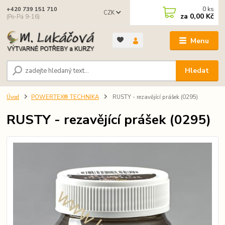
0
ks
+420 739 151 710
CZK
za
0,00 Kč
(Po-Pá 9-16)
Menu
Hledat
Úvod
POWERTEX® TECHNIKA
RUSTY - rezavějící prášek (0295)
RUSTY - rezavějící prášek (0295)