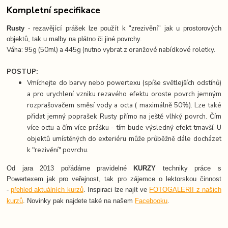
Kompletní specifikace
Rusty
- rezavějící prášek lze použít k "zrezivění" jak u prostorových
objektů, tak u malby na plátno či jiné povrchy.
Váha: 95g (50ml) a 445g (nutno vybrat z oranžové nabídkové roletky.
POSTUP:
Vmíchejte do barvy nebo powertexu (spíše světlejších odstínů)
a pro urychlení vzniku rezavého efektu oroste povrch jemným
rozprašovačem směsí vody a octa ( maximálně 50%). Lze také
přidat jemný poprašek Rusty přímo na ještě vlhký povrch. Čím
více octu a čím více prášku - tím bude výsledný efekt tmavší. U
objektů umístěných do exteriéru může průběžně dále docházet
k "rezivění" povrchu.
Od jara 2013 pořádáme pravidelné
KURZY
techniky práce s
Powertexem jak pro veřejnost, tak pro zájemce o lektorskou činnost
-
přehled aktuálních kurzů
. Inspiraci lze najít ve
FOTOGALERII z našich
Novinky pak najdete také na našem
Facebooku
.
kurzů
.