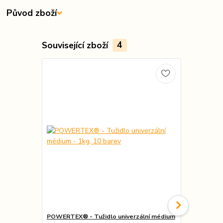
Původ zboží
Související zboží
4
POWERTEX® - Tužidlo univerzální médium
Powertex® B