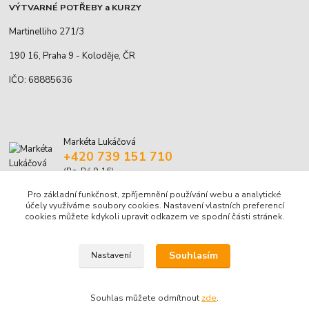
VÝTVARNÉ POTŘEBY a KURZY
Martinelliho 271/3
190 16, Praha 9 - Koloděje, ČR
IČO: 68885636
Markéta Lukáčová
+420 739 151 710
(Po-Pá 9-16)
Pro základní funkčnost, zpříjemnění používání webu a analytické
marketa.lukacova@volny.cz
účely využíváme soubory cookies. Nastavení vlastních preferencí
cookies můžete kdykoli upravit odkazem ve spodní části stránek.
Souhlasím
Nastavení
© Markéta Lukáčová, 2001-2026
Souhlas můžete odmítnout
zde
.