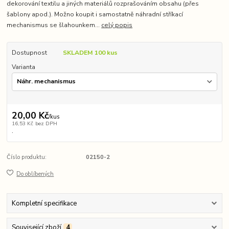
dekorování textilu a jiných materiálů rozprašováním obsahu (přes
šablony apod.). Možno koupit i samostatně náhradní stříkací
mechanismus se šlahounkem...
celý popis
Dostupnost
SKLADEM 100 kus
Varianta
20,00 Kč
/
kus
16,53 Kč
bez DPH
.
Číslo produktu:
02150-2
Do oblíbených
Kompletní specifikace
Související zboží
4