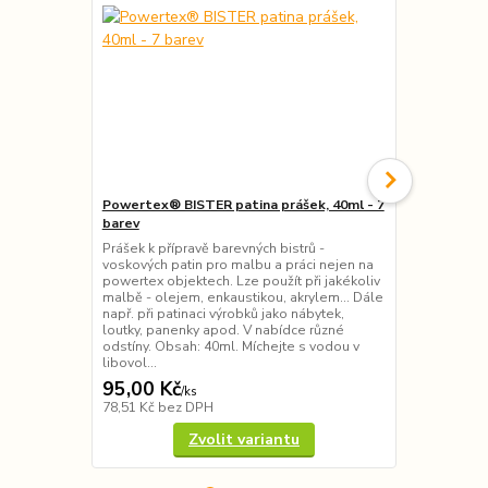
Powertex® BISTER patina prášek, 40ml - 7
Powertex® 
barev
Powertex Pow
všechny prá
Prášek k přípravě barevných bistrů -
médium, kte
voskových patin pro malbu a práci nejen na
dovolí barev
powertex objektech. Lze použít při jakékoliv
pigmenty, vč
malbě - olejem, enkaustikou, akrylem... Dále
Bister, naná
např. při patinaci výrobků jako nábytek,
rozprašovač
loutky, panenky apod. V nabídce různé
přibližně 3 t
odstíny. Obsah: 40ml. Míchejte s vodou v
libovol...
95,00 Kč
100,00 K
/
ks
78,51 Kč
bez DPH
82,64 Kč
bez
Zvolit variantu