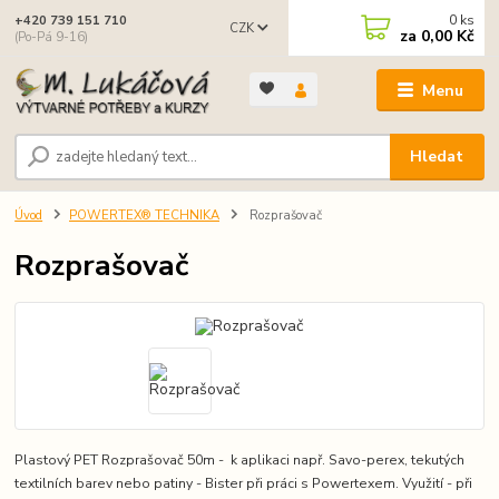
0
ks
+420 739 151 710
CZK
za
0,00 Kč
(Po-Pá 9-16)
Menu
Hledat
Úvod
POWERTEX® TECHNIKA
Rozprašovač
Rozprašovač
Plastový PET Rozprašovač 50m - k aplikaci např. Savo-perex, tekutých
textilních barev nebo patiny - Bister při práci s Powertexem. Využití - při