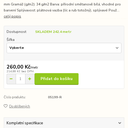
mm Gramáž (g/m2): 34 g/m2 Barva: přírodní smětanově bílá, vhodné pro
barvení Splývavost: plátnová vazba (líc a rub totožný), splývavé Použ...
celý popis
Dostupnost
SKLADEM 242.4 metr
Šířka
260,00 Kč
/
metr
214,88 Kč
bez DPH
Přidat do košíku
Číslo produktu:
05199-R
Do oblíbených
Kompletní specifikace