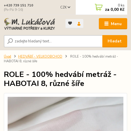
0
ks
+420 739 151 710
CZK
za
0,00 Kč
(Po-Pá 9-16)
Menu
Hledat
Úvod
HEDVÁBÍ - VELKOOBCHOD
ROLE - 100% hedvábí metráž -
HABOTAI 8, různé šíře
ROLE - 100% hedvábí metráž -
HABOTAI 8, různé šíře