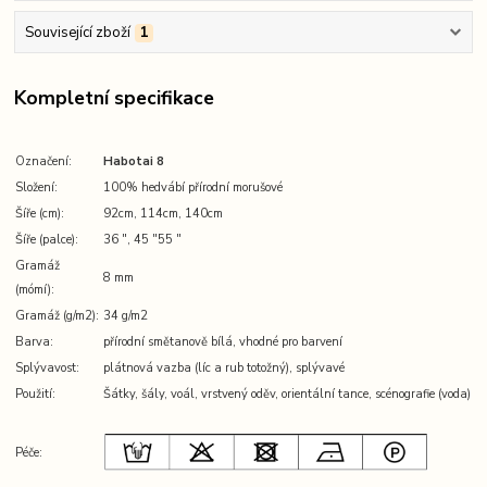
Související zboží
1
Kompletní specifikace
Označení:
Habotai 8
Složení:
100% hedvábí přírodní morušové
Šíře (cm):
92cm, 114cm, 140cm
Šíře (palce):
36 ″, 45 ″55 ″
Gramáž
8 mm
(mómí):
Gramáž (g/m2):
34 g/m2
Barva:
přírodní smětanově bílá, vhodné pro barvení
Splývavost:
plátnová vazba (líc a rub totožný), splývavé
Použití:
Šátky, šály, voál, vrstvený oděv, orientální tance, scénografie (voda)
Péče: