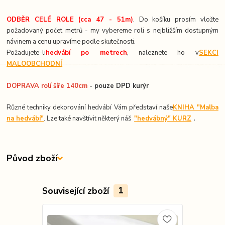
ODBĚR CELÉ ROLE (cca 47 - 51m)
. Do košíku prosím vložte
požadovaný počet metrů - my vybereme roli s nejbližším dostupným
návinem a cenu upravíme podle skutečnosti.
Požadujete-li
hedvábí po metrech
, naleznete ho v
SEKCI
MALOOBCHODNÍ
DOPRAVA rolí šíře 140cm
- pouze DPD kurýr
Různé techniky dekorování hedvábí Vám představí naše
KNIHA "Malba
na hedvábí"
. Lze také navštívit některý náš
"hedvábný" KURZ
.
Původ zboží
Související zboží
1