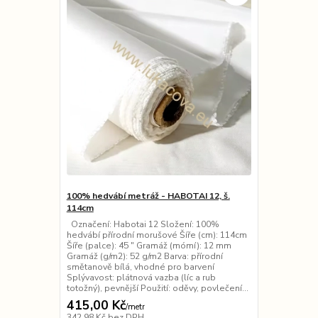
100% hedvábí metráž - HABOTAI 12, š.
114cm
Označení: Habotai 12 Složení: 100%
hedvábí přírodní morušové Šíře (cm): 114cm
Šíře (palce): 45 ″ Gramáž (mómí): 12 mm
Gramáž (g/m2): 52 g/m2 Barva: přírodní
smětanově bílá, vhodné pro barvení
Splývavost: plátnová vazba (líc a rub
totožný), pevnější Použití: oděvy, povlečení...
415,00 Kč
/
metr
342,98 Kč
bez DPH