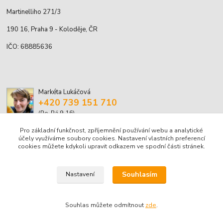
Martinelliho 271/3
190 16, Praha 9 - Koloděje, ČR
IČO: 68885636
Markéta Lukáčová
+420 739 151 710
(Po-Pá 9-16)
Pro základní funkčnost, zpříjemnění používání webu a analytické
marketa.lukacova@volny.cz
účely využíváme soubory cookies. Nastavení vlastních preferencí
cookies můžete kdykoli upravit odkazem ve spodní části stránek.
Souhlasím
Nastavení
© Markéta Lukáčová, 2001-2026
Souhlas můžete odmítnout
zde
.