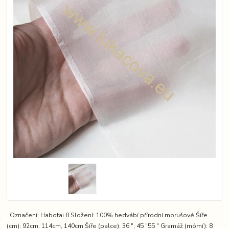
Označení: Habotai 8 Složení: 100% hedvábí přírodní morušové Šíře
(cm): 92cm, 114cm, 140cm Šíře (palce): 36 ″, 45 ″55 ″ Gramáž (mómí): 8