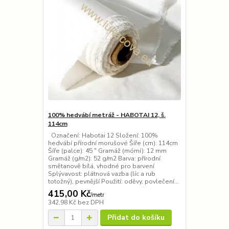
100% hedvábí metráž - HABOTAI 12, š.
114cm
Označení: Habotai 12 Složení: 100%
hedvábí přírodní morušové Šíře (cm): 114cm
Šíře (palce): 45 ″ Gramáž (mómí): 12 mm
Gramáž (g/m2): 52 g/m2 Barva: přírodní
smětanově bílá, vhodné pro barvení
Splývavost: plátnová vazba (líc a rub
totožný), pevnější Použití: oděvy, povlečení...
415,00 Kč
/
metr
342,98 Kč
bez DPH
Přidat do košíku