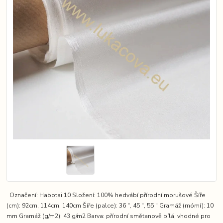
Označení: Habotai 10 Složení: 100% hedvábí přírodní morušové Šíře
(cm): 92cm, 114cm, 140cm Šíře (palce): 36 ″, 45 ″, 55 ″ Gramáž (mómí): 10
mm Gramáž (g/m2): 43 g/m2 Barva: přírodní smětanově bílá, vhodné pro