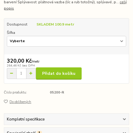
barvení Splývavost: plátnová vazba (líc a rub totožný), splývavé, p...
celý
popis
Dostupnost
SKLADEM 100.9 metr
Šířka
320,00 Kč
/
metr
264,46 Kč
bez DPH
Přidat do košíku
Číslo produktu:
05200-R
Do oblíbených
Kompletní specifikace