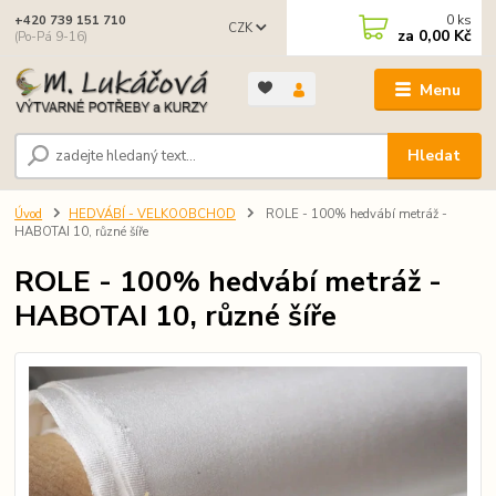
0
ks
+420 739 151 710
CZK
za
0,00 Kč
(Po-Pá 9-16)
Menu
Hledat
Úvod
HEDVÁBÍ - VELKOOBCHOD
ROLE - 100% hedvábí metráž -
HABOTAI 10, různé šíře
ROLE - 100% hedvábí metráž -
HABOTAI 10, různé šíře