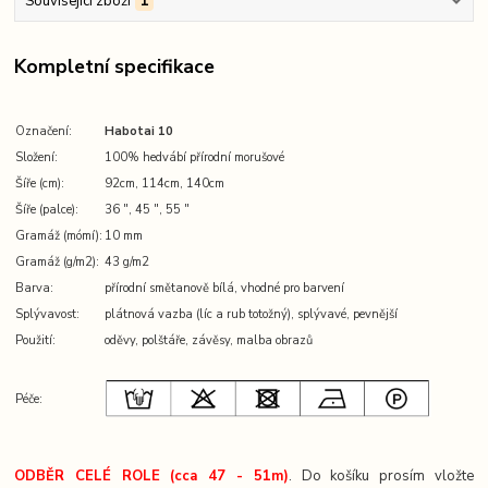
Související zboží
1
Kompletní specifikace
Označení:
Habotai 10
Složení:
100% hedvábí přírodní morušové
Šíře (cm):
92cm, 114cm, 140cm
Šíře (palce):
36 ″, 45 ″, 55 ″
Gramáž (mómí):
10 mm
Gramáž (g/m2):
43 g/m2
Barva:
přírodní smětanově bílá, vhodné pro barvení
Splývavost:
plátnová vazba (líc a rub totožný), splývavé, pevnější
Použití:
oděvy, polštáře, závěsy, malba obrazů
Péče:
ODBĚR CELÉ ROLE (cca 47 - 51m)
. Do košíku prosím vložte