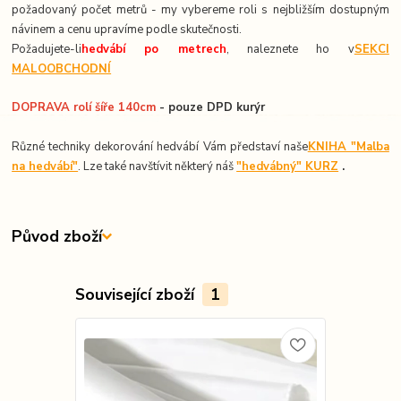
požadovaný počet metrů - my vybereme roli s nejbližším dostupným
návinem a cenu upravíme podle skutečnosti.
Požadujete-li
hedvábí po metrech
, naleznete ho v
SEKCI
MALOOBCHODNÍ
DOPRAVA rolí šíře 140cm
- pouze DPD kurýr
Různé techniky dekorování hedvábí Vám představí naše
KNIHA "Malba
na hedvábí"
. Lze také navštívit některý náš
"hedvábný" KURZ
.
Původ zboží
Související zboží
1