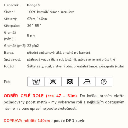
Označení:
Pongé 5
Složení:
100% hedvábí přírodní morušové
Šíře (cm):
92cm, 140cm
Šíře (palce):
36 ″, 55 ″
Gramáž
5 mm
(mómí):
Gramáž (g/m2):
22 g/m2
Barva:
přírodní smětanově bílá, vhodné pro barvení
Splývavost:
plátnová vazba (líc a rub totožný), splývavé, jemně průsvitné
Použití:
Šátky, šály, voál, vrstvený oděv, orientální tance, scénografie (voda)
Péče:
ODBĚR CELÉ ROLE (cca 47 - 51m)
.
Do košíku prosím vložte
požadovaný počet metrů - my vybereme roli s nejbližším dostupným
návinem a cenu upravíme podle skutečnosti.
DOPRAVA rolí šíře 140cm
- pouze DPD kurýr