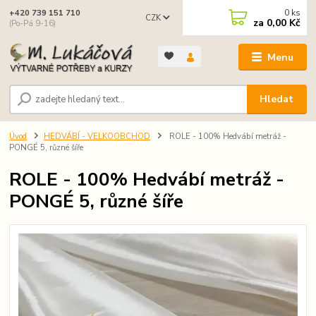
0
ks
+420 739 151 710
CZK
za
0,00 Kč
(Po-Pá 9-16)
Menu
Hledat
Úvod
HEDVÁBÍ - VELKOOBCHOD
ROLE - 100% Hedvábí metráž -
PONGÉ 5, různé šíře
ROLE - 100% Hedvábí metráž -
PONGÉ 5, různé šíře