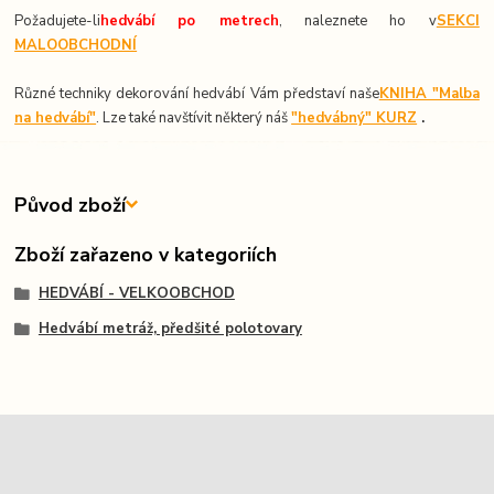
Požadujete-li
hedvábí po metrech
, naleznete ho v
SEKCI
MALOOBCHODNÍ
Různé techniky dekorování hedvábí Vám představí naše
KNIHA "Malba
na hedvábí"
. Lze také navštívit některý náš
"hedvábný" KURZ
.
Původ zboží
Zboží zařazeno v kategoriích
HEDVÁBÍ - VELKOOBCHOD
Hedvábí metráž, předšité polotovary