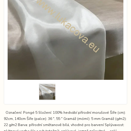
Označení: Pongé 5 Složení: 100% hedvábí přírodní morušové Šíře (cm):
92cm, 140cm Šíře (palce): 36 ″, 55 ″ Gramáž (mómí): 5 mm Gramáž (g/m2):
22 g/m2 Barva: přírodní smětanově bílá, vhodné pro barvení Splývavost:
plátnová vazba (líc a rub totožný), splývavé, jemně průsvitné ...
celý