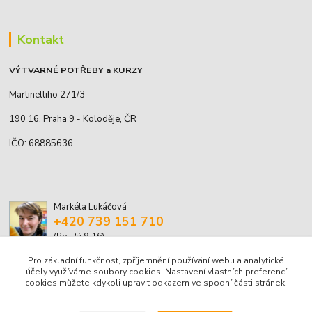
Kontakt
VÝTVARNÉ POTŘEBY a KURZY
Martinelliho 271/3
190 16, Praha 9 - Koloděje, ČR
IČO: 68885636
Markéta Lukáčová
+420 739 151 710
(Po-Pá 9-16)
Pro základní funkčnost, zpříjemnění používání webu a analytické
marketa.lukacova@volny.cz
účely využíváme soubory cookies. Nastavení vlastních preferencí
cookies můžete kdykoli upravit odkazem ve spodní části stránek.