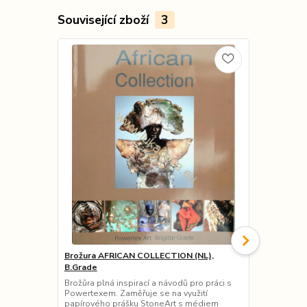
Související zboží
3
Brožura AFRICAN COLLECTION (NL),
Kniha POWE
B.Grade
Knížka určen
Powertex - p
Brožůra plná inspirací a návodů pro práci s
výtvarné řady
Powertexem. Zaměřuje se na využití
efektních pr
papírového prášku StoneArt s médiem