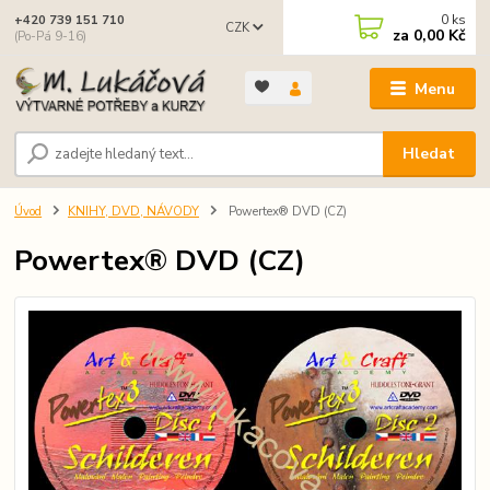
0
ks
+420 739 151 710
CZK
za
0,00 Kč
(Po-Pá 9-16)
Menu
Hledat
Úvod
KNIHY, DVD, NÁVODY
Powertex® DVD (CZ)
Powertex® DVD (CZ)