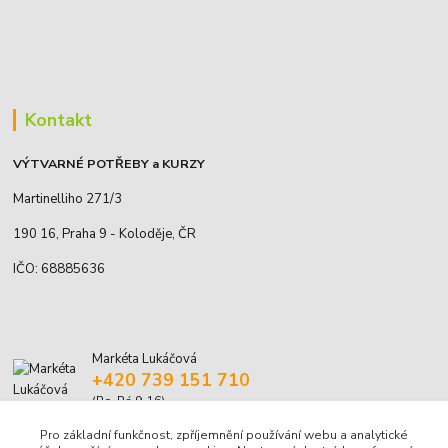
Kontakt
VÝTVARNÉ POTŘEBY a KURZY
Martinelliho 271/3
190 16, Praha 9 - Koloděje, ČR
IČO: 68885636
Markéta Lukáčová
+420 739 151 710
(Po-Pá 9-16)
Pro základní funkčnost, zpříjemnění používání webu a analytické
marketa.lukacova@volny.cz