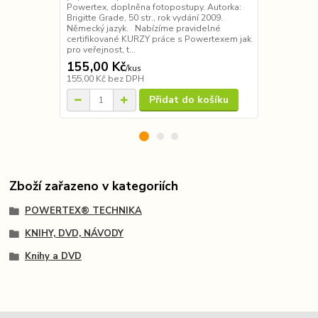
Deco. Autork
Powertex, doplněna fotopostupy. Autorka:
B.Grade, C.R
Brigitte Grade, 50 str., rok vydání 2009.
B.Wellens, B.
Německý jazyk. Nabízíme pravidelné
the tra...
certifikované KURZY práce s Powertexem jak
pro veřejnost, t...
155,00 Kč
85,00 Kč
/
kus
155,00 Kč
bez DPH
85,00 Kč
bez
Přidat do košíku
Zboží zařazeno v kategoriích
POWERTEX® TECHNIKA
KNIHY, DVD, NÁVODY
Knihy a DVD