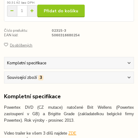
90,91 Kč
bez DPH
Přidat do košíku
Číslo produktu:
02315-3
EAN kód:
5060316680254
Do oblíbených
Kompletní specifikace
Související zboží
3
Kompletní specifikace
Powertex DVD (CZ mutace) natočené Brit Wellens (Powertex
zastoupení v GB) a Brigitte Grade (zakladatelkou belgické firmy
Powertex). Rok výroby - prosinec 2013.
Video trailer ke všem 3 dílů najdete
ZDE