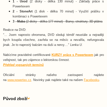
1 - Úvod
(2 disky - délka 130 minut) - Základy práce s
Powertexem
2 - StoneArt
(1 disk - délka 70 minut) - Využití prášku v
kombinaci s Powertexem
3 -
Maba
(2 disky - délka 177 minut) - Barvy, struktury, 3D plátna
Reakce na DVD:
"... Jsem naprosto ohromena, DVD sleduji téměř neustále a nejraději
bych koupila všechno, zavřela se na měsíc a nevařila, nefungovala
jinak. Je to naprostý balzám na duši a nervy...."
Lenka U.
Nabízíme pravidelné certifikované
KURZY práce s Powertexem
jak pro
veřejnost, tak pro zájemce o lektorskou činnost.
Přehled vypsaných termínů
Oficiální stránky našeho zastoupení najdete
na
www.powertex.cz
. Novinky pak najdete také na našem
Facebooku
.
Původ zboží