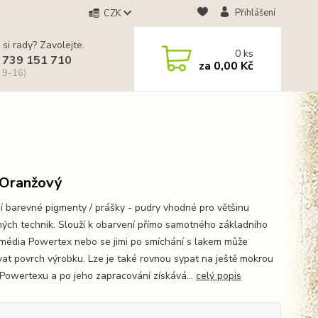
Přihlášení
CZK
 si rady? Zavolejte.
0
ks
 739 151 710
za
0,00 Kč
 9-16)
 Oranžový
ní barevné pigmenty / prášky - pudry vhodné pro většinu
ných technik. Slouží k obarvení přímo samotného základního
 média Powertex nebo se jimi po smíchání s lakem může
vat povrch výrobku. Lze je také rovnou sypat na ještě mokrou
 Powertexu a po jeho zapracování získává...
celý popis