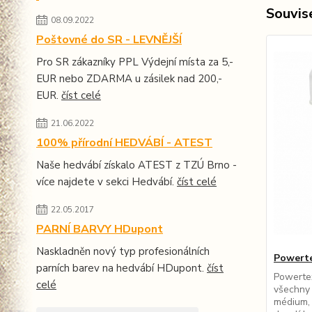
Souvise
08.09.2022
Poštovné do SR - LEVNĚJŠÍ
Pro SR zákazníky PPL Výdejní místa za 5,-
EUR nebo ZDARMA u zásilek nad 200,-
EUR.
číst celé
21.06.2022
100% přírodní HEDVÁBÍ - ATEST
Naše hedvábí získalo ATEST z TZÚ Brno -
více najdete v sekci Hedvábí.
číst celé
22.05.2017
PARNÍ BARVY HDupont
Naskladněn nový typ profesionálních
Powert
parních barev na hedvábí HDupont.
číst
Powertex
celé
všechny 
médium, 