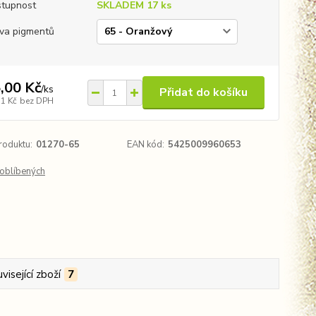
tupnost
SKLADEM 17 ks
va pigmentů
,00 Kč
/
ks
Přidat do košíku
51 Kč
bez DPH
roduktu:
01270-65
EAN kód:
5425009960653
oblíbených
visející zboží
7