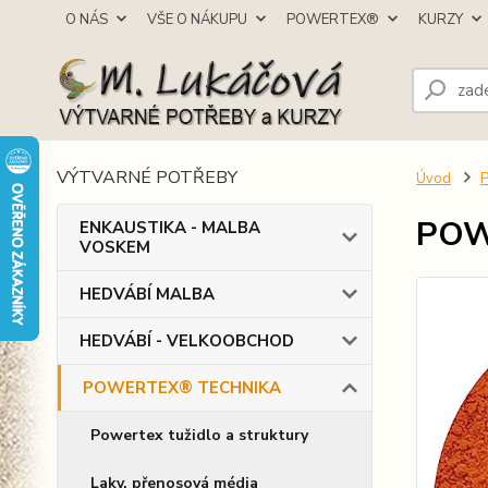
O NÁS
VŠE O NÁKUPU
POWERTEX®
KURZY
VÝTVARNÉ POTŘEBY
Úvod
POW
ENKAUSTIKA - MALBA
VOSKEM
HEDVÁBÍ MALBA
HEDVÁBÍ - VELKOOBCHOD
POWERTEX® TECHNIKA
Powertex tužidlo a struktury
Laky, přenosová média