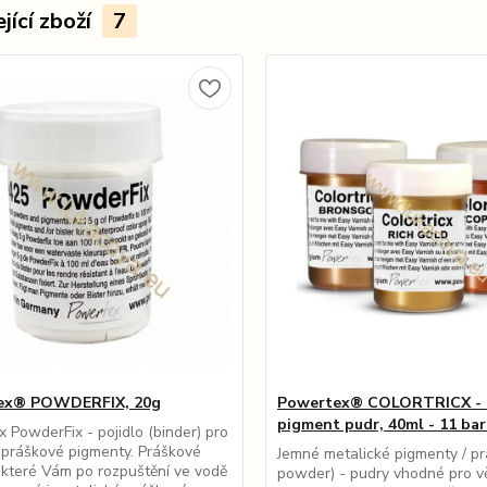
jící zboží
7
ex® POWDERFIX, 20g
Powertex® COLORTRICX - 
pigment pudr, 40ml - 11 bar
 PowderFix - pojidlo (binder) pro
práškové pigmenty. Práškové
Jemné metalické pigmenty / pr
které Vám po rozpuštění ve vodě
powder) - pudry vhodné pro v