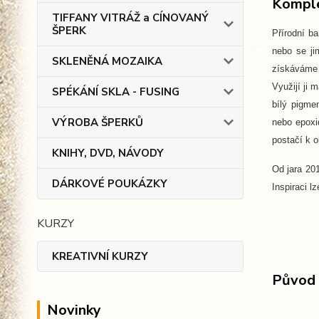
Komple
TIFFANY VITRÁŽ a CÍNOVANÝ
ŠPERK
Přírodní b
nebo se ji
SKLENĚNÁ MOZAIKA
získáváme
Využijí ji 
SPÉKÁNÍ SKLA - FUSING
bílý pigme
VÝROBA ŠPERKŮ
nebo epoxi
postačí k 
KNIHY, DVD, NÁVODY
Od jara 20
DÁRKOVÉ POUKÁZKY
Inspiraci lz
KURZY
KREATIVNÍ KURZY
Původ 
Novinky