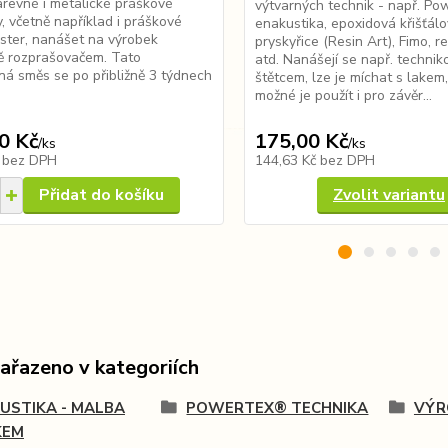
arevné i metalické práškové
výtvarných technik - např. Po
, včetně například i práškové
enakustika, epoxidová křišťál
ister, nanášet na výrobek
pryskyřice (Resin Art), Fimo, r
ě rozprašovačem. Tato
atd. Nanášejí se např. techni
ná směs se po přibližně 3 týdnech
štětcem, lze je míchat s lakem,
možné je použít i pro závěr...
0 Kč
175,00 Kč
/
ks
/
ks
č
bez DPH
144,63 Kč
bez DPH
Přidat do košíku
Zvolit variantu
zařazeno v kategoriích
USTIKA - MALBA
POWERTEX® TECHNIKA
VÝR
KEM