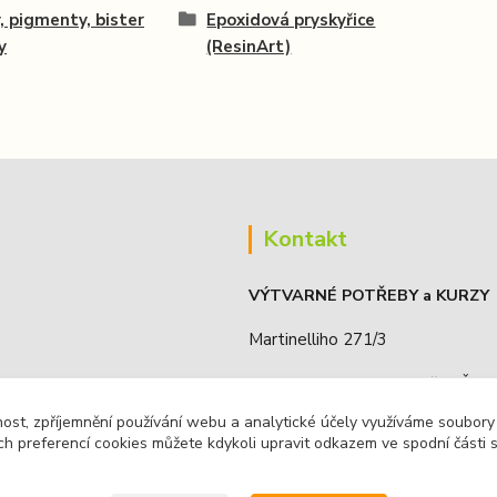
, pigmenty, bister
Epoxidová pryskyřice
y
(ResinArt)
Kontakt
VÝTVARNÉ POTŘEBY a KURZY
Martinelliho 271/3
190 16, Praha 9 - Koloděje, ČR
nost, zpříjemnění používání webu a analytické účely využíváme soubory
IČO: 68885636
ch preferencí cookies můžete kdykoli upravit odkazem ve spodní části 