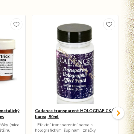
metalický
Cadence transparent HOLOGRAFICKÁ
Po
ev
barva, 90ml
40m
ášky (mica
Efektní transparentní barva s
Prá
ětšinu
holografickými šupinami značky
vos