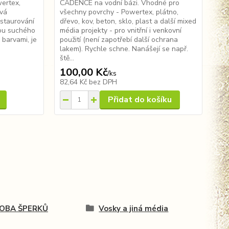
wertex,
CADENCE na vodní bázi. Vhodné pro
na 
ová
všechny povrchy - Powertex, plátno,
jak
estaurování
dřevo, kov, beton, sklo, plast a další mixed
akr
kou suchého
média projekty - pro vnitřní i venkovní
jak
 barvami, je
použití (není zapotřebí další ochrana
nab
lakem). Rychle schne. Nanášejí se např.
Míc
ště...
100,00 Kč
95
/
ks
82,64 Kč
bez DPH
78
Přidat do košíku
OBA ŠPERKŮ
Vosky a jiná média