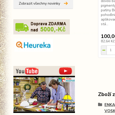
dovolí b
Zobrazit všechny novinky
pigmenty
patiny B
pohodln
aplikova
stá...
100,0
82,64 K
Zboží 
ENKA
VOS