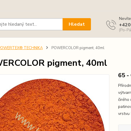
Nevíte
Hledat
+420
(Po-Pá
POWERTEX® TECHNIKA
POWERCOLOR pigment, 40ml
ERCOLOR pigment, 40ml
65 -
Přírod
výtvar
čirého
patino
vrstvu