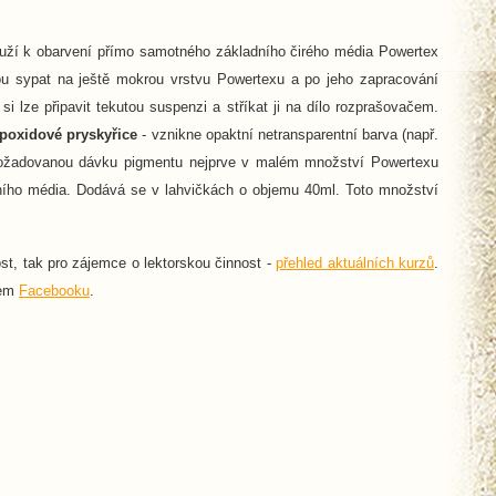
louží k obarvení přímo samotného základního čirého média Powertex
ou sypat na ještě mokrou vrstvu Powertexu a po jeho zapracování
i lze připavit tekutou suspenzi a stříkat ji na dílo rozprašovačem.
poxidové pryskyřice
- vznikne opaktní netransparentní barva (např.
" požadovanou dávku pigmentu nejprve v malém množství Powertexu
dního média. Dodává se v lahvičkách o objemu 40ml. Toto množství
st, tak pro zájemce o lektorskou činnost -
přehled aktuálních kurzů
.
šem
Facebooku
.