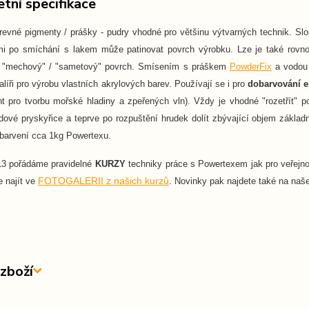
tní specifikace
arevné pigmenty / prášky - pudry vhodné pro většinu výtvarných technik. S
mi po smíchání s lakem může patinovat povrch výrobku. Lze je také rovn
 "mechový" / "sametový" povrch. Smísením s práškem
PowderFix
a vodou s
malíři pro výrobu vlastních akrylových barev. Používají se i pro
dobarvování e
nt pro tvorbu mořské hladiny a zpeřených vln). Vždy je vhodné "rozetřít
dové pryskyřice a teprve po rozpuštění hrudek dolít zbývající objem zákla
obarvení cca 1kg Powertexu.
13 pořádáme pravidelné
KURZY
techniky práce s Powertexem jak pro veřejno
FOTOGALERII z našich kurzů
.
e najít ve
Novinky pak najdete také na na
zboží