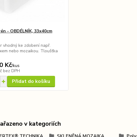
rén - OBDÉLNÍK, 33x40cm
r vhodný ke zdobení např.
xem nebo mozaikou. Tloušťka
0 Kč
/
kus
Kč
bez DPH
Přidat do košíku
zařazeno v kategoriích
RTEX® TECHNIKA
SKLENĚNÁ MOZAIKA
Poly