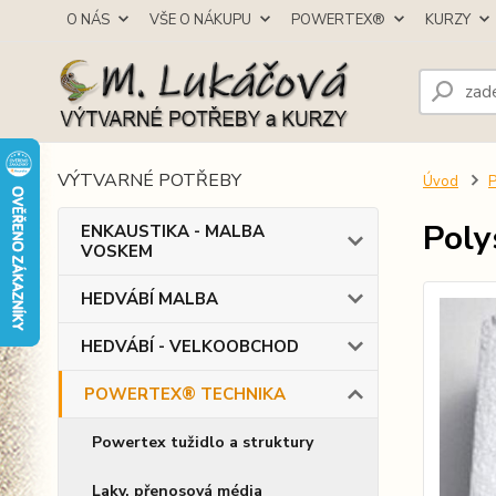
O NÁS
VŠE O NÁKUPU
POWERTEX®
KURZY
VÝTVARNÉ POTŘEBY
Úvod
Poly
ENKAUSTIKA - MALBA
VOSKEM
HEDVÁBÍ MALBA
HEDVÁBÍ - VELKOOBCHOD
POWERTEX® TECHNIKA
Powertex tužidlo a struktury
Laky, přenosová média