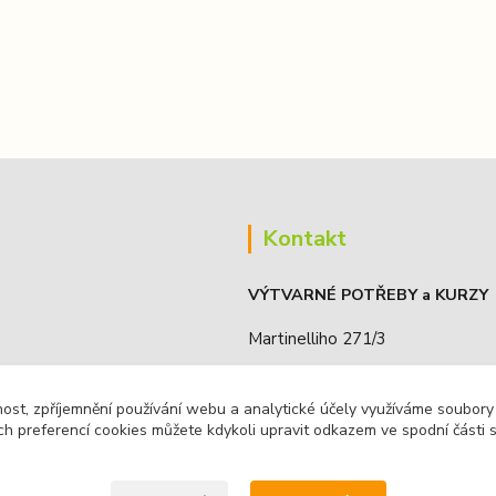
Kontakt
VÝTVARNÉ POTŘEBY a KURZY
Martinelliho 271/3
190 16, Praha 9 - Koloděje, ČR
nost, zpříjemnění používání webu a analytické účely využíváme soubory
IČO: 68885636
ch preferencí cookies můžete kdykoli upravit odkazem ve spodní části 