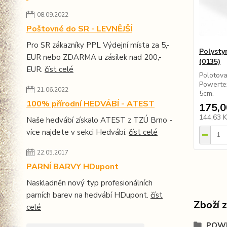
08.09.2022
Poštovné do SR - LEVNĚJŠÍ
Pro SR zákazníky PPL Výdejní místa za 5,-
Polysty
EUR nebo ZDARMA u zásilek nad 200,-
(0135)
EUR.
číst celé
Polotova
Powerte
21.06.2022
5cm.
100% přírodní HEDVÁBÍ - ATEST
175,0
144,63 
Naše hedvábí získalo ATEST z TZÚ Brno -
více najdete v sekci Hedvábí.
číst celé
22.05.2017
PARNÍ BARVY HDupont
Naskladněn nový typ profesionálních
parních barev na hedvábí HDupont.
číst
Zboží 
celé
POWE