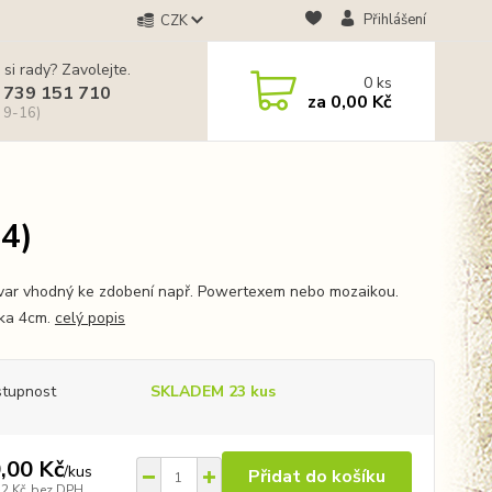
Přihlášení
CZK
 si rady? Zavolejte.
0
ks
 739 151 710
za
0,00 Kč
 9-16)
4)
var vhodný ke zdobení např. Powertexem nebo mozaikou.
ka 4cm.
celý popis
tupnost
SKLADEM 23 kus
,00 Kč
/
kus
Přidat do košíku
32 Kč
bez DPH