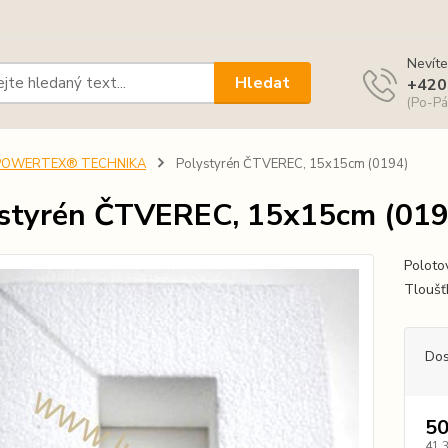
Nevíte
Hledat
+420
(Po-Pá
POWERTEX® TECHNIKA
Polystyrén ČTVEREC, 15x15cm (0194)
styrén ČTVEREC, 15x15cm (019
Poloto
Tloušť
Dos
50
41,