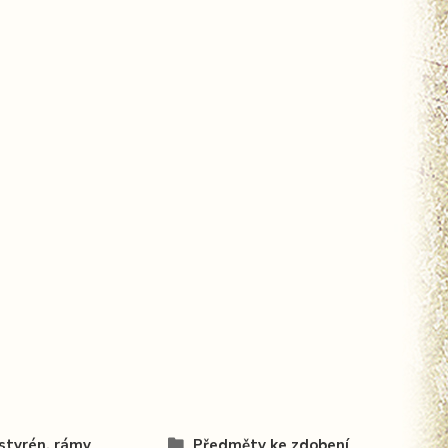
styrén, rámy
Předměty ke zdobení