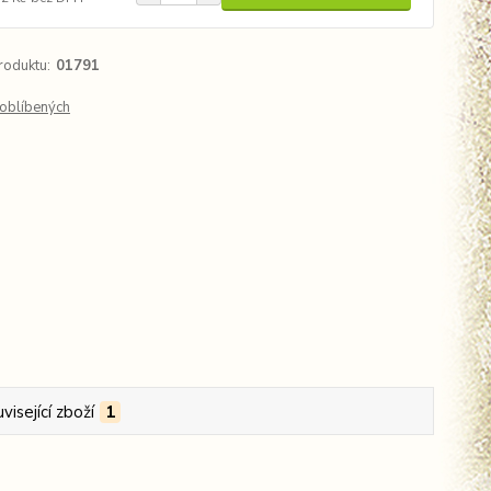
roduktu:
01791
oblíbených
visející zboží
1