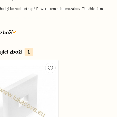
ke zdobení např. Powertexem nebo mozaikou. Tloušťka 4cm.
vhodný
zboží
jící zboží
1