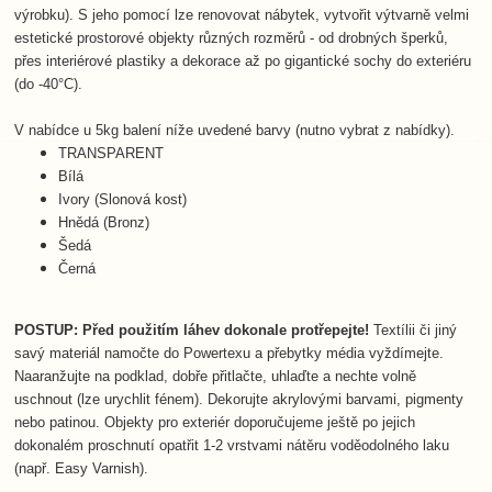
výrobku). S jeho pomocí lze renovovat nábytek, vytvořit výtvarně velmi
estetické prostorové objekty různých rozměrů - od drobných šperků,
přes interiérové plastiky a dekorace až po gigantické sochy do exteriéru
(do -40°C).
V nabídce u 5kg balení níže uvedené barvy (nutno vybrat z nabídky).
TRANSPARENT
Bílá
Ivory (Slonová kost)
Hnědá (Bronz)
Šedá
Černá
POSTUP: Před použitím láhev dokonale protřepejte!
Textílii či jiný
savý materiál namočte do Powertexu a přebytky média vyždímejte.
Naaranžujte na podklad, dobře přitlačte, uhlaďte a nechte volně
uschnout (lze urychlit fénem). Dekorujte akrylovými barvami, pigmenty
nebo patinou. Objekty pro exteriér doporučujeme ještě po jejich
dokonalém proschnutí opatřit 1-2 vrstvami nátěru voděodolného laku
(např. Easy Varnish).