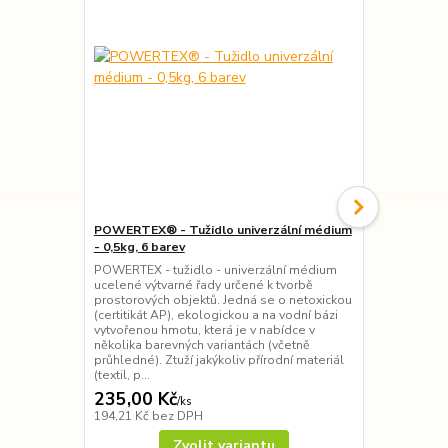
POWERTEX® - Tužidlo univerzální médium
POWERTEX® 
- 0,5kg, 6 barev
- 1kg, 10 ba
POWERTEX - tužidlo - univerzální médium
POWERTEX - 
ucelené výtvarné řady určené k tvorbě
ucelené výtv
prostorových objektů. Jedná se o netoxickou
prostorových
(certitikát AP), ekologickou a na vodní bázi
(certitikát A
vytvořenou hmotu, která je v nabídce v
vytvořenou h
několika barevných variantách (včetně
několika bar
průhledné). Ztuží jakýkoliv přírodní materiál
průhledné). Z
(textil, p...
(textil,...
235,00 Kč
355,00 K
/
ks
194,21 Kč
bez DPH
293,39 Kč
be
Zvolit variantu