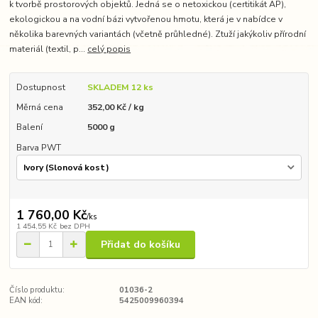
k tvorbě prostorových objektů. Jedná se o netoxickou (certitikát AP),
ekologickou a na vodní bázi vytvořenou hmotu, která je v nabídce v
několika barevných variantách (včetně průhledné). Ztuží jakýkoliv přírodní
materiál (textil, p...
celý popis
Dostupnost
SKLADEM 12 ks
Měrná cena
352,00 Kč / kg
Balení
5000 g
Barva PWT
1 760,00 Kč
/
ks
1 454,55 Kč
bez DPH
Přidat do košíku
Číslo produktu:
01036-2
EAN kód:
5425009960394