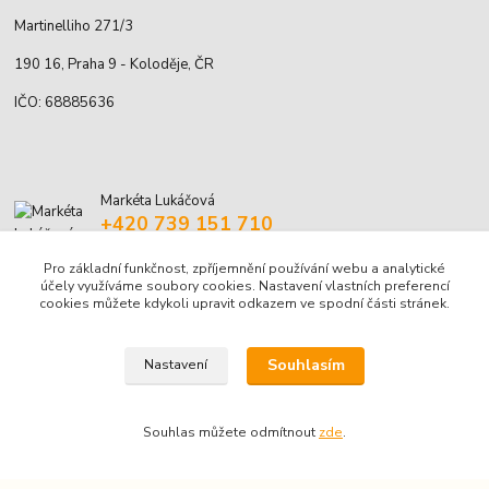
Martinelliho 271/3
190 16, Praha 9 - Koloděje, ČR
IČO: 68885636
Markéta Lukáčová
+420 739 151 710
(Po-Pá 9-16)
Pro základní funkčnost, zpříjemnění používání webu a analytické
marketa.lukacova@volny.cz
účely využíváme soubory cookies. Nastavení vlastních preferencí
cookies můžete kdykoli upravit odkazem ve spodní části stránek.
Souhlasím
Nastavení
Souhlas můžete odmítnout
zde
.
© Markéta Lukáčová, 2001-2026