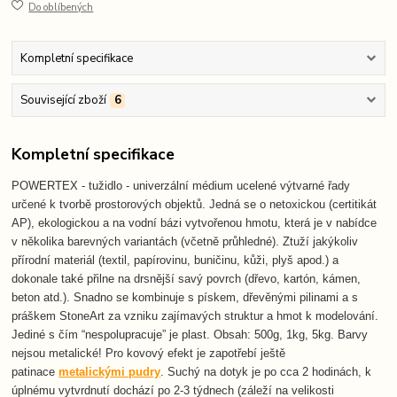
Do oblíbených
Kompletní specifikace
Související zboží
6
Kompletní specifikace
POWERTEX - tužidlo - univerzální médium ucelené výtvarné řady
určené k tvorbě prostorových objektů. Jedná se o netoxickou (certitikát
AP), ekologickou a na vodní bázi vytvořenou hmotu, která je v nabídce
v několika barevných variantách (včetně průhledné). Ztuží jakýkoliv
přírodní materiál (textil, papírovinu, buničinu, kůži, plyš apod.) a
dokonale také přilne na drsnější savý povrch (dřevo, kartón, kámen,
beton atd.). Snadno se kombinuje s pískem, dřevěnými pilinami a s
práškem StoneArt za vzniku zajímavých struktur a hmot k modelování.
Jediné s čím “nespolupracuje” je plast. Obsah: 500g, 1kg, 5kg. Barvy
nejsou metalické! Pro kovový efekt je zapotřebí ještě
patinace
metalickými pudry
. Suchý na dotyk je po cca 2 hodinách, k
úplnému vytvrdnutí dochází po 2-3 týdnech (záleží na velikosti