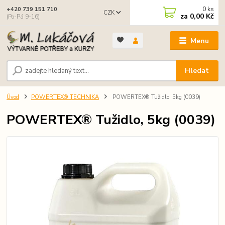
0
ks
+420 739 151 710
CZK
za
0,00 Kč
(Po-Pá 9-16)
Menu
Hledat
Úvod
POWERTEX® TECHNIKA
POWERTEX® Tužidlo, 5kg (0039)
POWERTEX® Tužidlo, 5kg (0039)