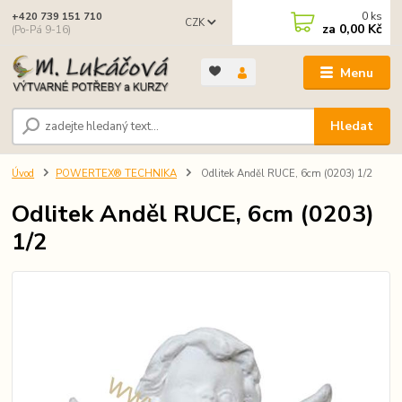
0
ks
+420 739 151 710
CZK
za
0,00 Kč
(Po-Pá 9-16)
Menu
Hledat
Úvod
POWERTEX® TECHNIKA
Odlitek Anděl RUCE, 6cm (0203) 1/2
Odlitek Anděl RUCE, 6cm (0203)
1/2