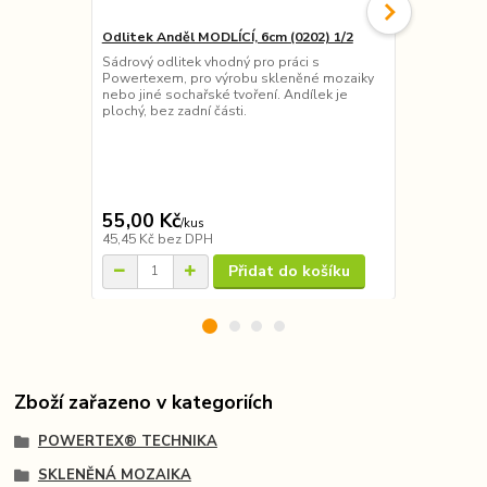
Odlitek Anděl MODLÍCÍ, 6cm (0202) 1/2
Sádrový odl
x 10cm
Sádrový odlitek vhodný pro práci s
Powertexem, pro výrobu skleněné mozaiky
Sádrový odl
nebo jiné sochařské tvoření. Andílek je
zadní strana
plochý, bez zadní části.
Powertexem,
nebo jiné so
křídlo - 20 x
40 x 10cm. 
práce s Powe
pro záj...
55,00 Kč
330,00 K
/
kus
45,45 Kč
bez DPH
272,73 Kč
be
Přidat do košíku
Zboží zařazeno v kategoriích
POWERTEX® TECHNIKA
SKLENĚNÁ MOZAIKA