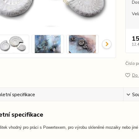
Dos
Vel
15
12,
Číslo p
Do 
etní specifikace
Sou
tní specifikace
litek vhodný pro práci s Powertexem, pro výrobu skleněné mozaiky nebo jiné