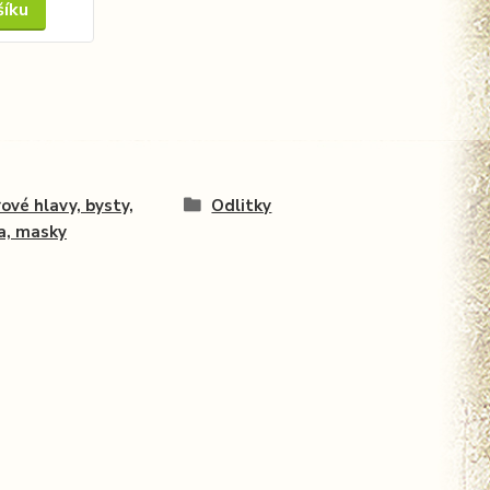
šíku
ové hlavy, bysty,
Odlitky
a, masky