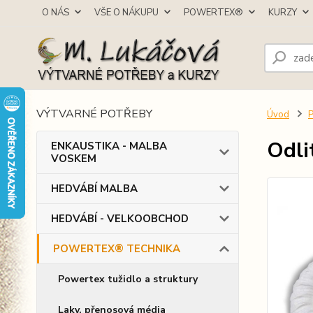
O NÁS
VŠE O NÁKUPU
POWERTEX®
KURZY
VÝTVARNÉ POTŘEBY
Úvod
Odli
ENKAUSTIKA - MALBA
VOSKEM
HEDVÁBÍ MALBA
HEDVÁBÍ - VELKOOBCHOD
POWERTEX® TECHNIKA
Powertex tužidlo a struktury
Laky, přenosová média