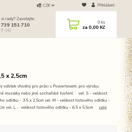
Přihlášení
CZK
 si rady? Zavolejte.
0
ks
 739 151 710
za
0,00 Kč
 9-16)
3,5 x 2,5cm
ý odlitek vhodný pro práci s Powertexem, pro výrobu
né mozaiky nebo jiné sochařské tvoření. vel. S - velikost
o odlitku - 3,5 x 2,5cm vel. M - velikost hotového odlitku -
4cm vel. L - velikost hotového odlitku - 6,5 x 5,5cm
celý