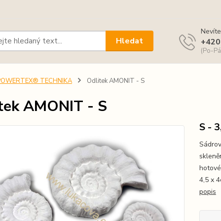
Nevíte
Hledat
+420
(Po-Pá
POWERTEX® TECHNIKA
Odlitek AMONIT - S
tek AMONIT - S
S - 
Sádrov
skleně
hotovéh
4,5 x 
popis