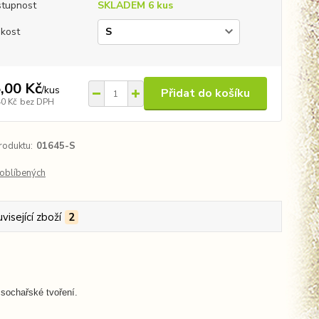
tupnost
SKLADEM 6 kus
ikost
,00 Kč
/
kus
Přidat do košíku
40 Kč
bez DPH
roduktu:
01645-S
oblíbených
visející zboží
2
 sochařské tvoření.