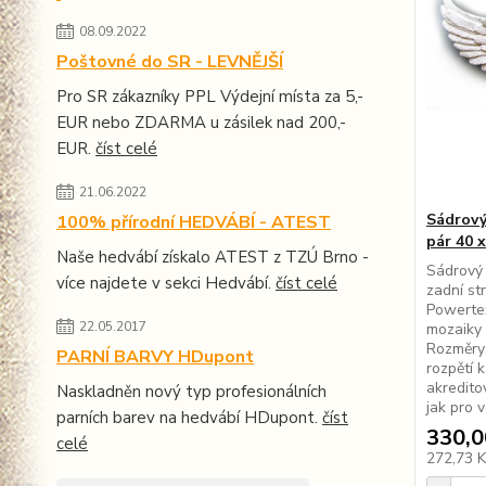
08.09.2022
Poštovné do SR - LEVNĚJŠÍ
Pro SR zákazníky PPL Výdejní místa za 5,-
EUR nebo ZDARMA u zásilek nad 200,-
EUR.
číst celé
21.06.2022
Sádrový
100% přírodní HEDVÁBÍ - ATEST
pár 40 
Naše hedvábí získalo ATEST z TZÚ Brno -
Sádrový
více najdete v sekci Hedvábí.
číst celé
zadní st
Powerte
22.05.2017
mozaiky 
Rozměry:
PARNÍ BARVY HDupont
rozpětí 
akredit
Naskladněn nový typ profesionálních
jak pro v
parních barev na hedvábí HDupont.
číst
330,0
celé
272,73 