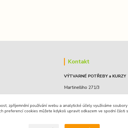
Kontakt
VÝTVARNÉ POTŘEBY a KURZY
Martinelliho 271/3
190 16, Praha 9 - Koloděje, ČR
nost, zpříjemnění používání webu a analytické účely využíváme soubory
IČO: 68885636
ch preferencí cookies můžete kdykoli upravit odkazem ve spodní části 