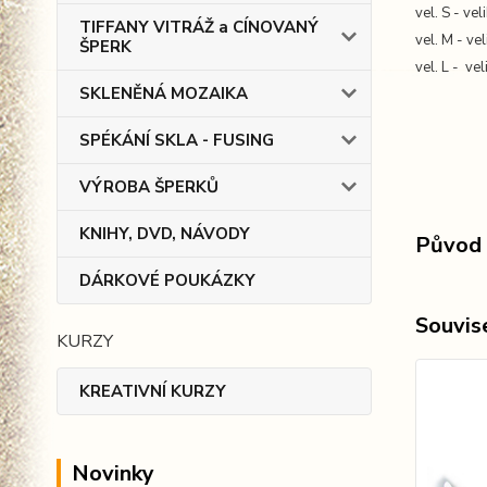
vel. S - ve
TIFFANY VITRÁŽ a CÍNOVANÝ
vel. M - ve
ŠPERK
vel. L - ve
SKLENĚNÁ MOZAIKA
SPÉKÁNÍ SKLA - FUSING
VÝROBA ŠPERKŮ
KNIHY, DVD, NÁVODY
Původ 
DÁRKOVÉ POUKÁZKY
Souvise
KURZY
KREATIVNÍ KURZY
Novinky