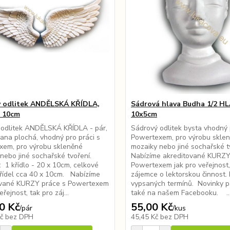
 odlitek ANDĚLSKÁ KŘÍDLA,
Sádrová hlava Budha 1/2 HL
x 10cm
10x5cm
 odlitek ANDĚLSKÁ KŘÍDLA - pár,
Sádrový odlitek bysta vhodný 
rana plochá, vhodný pro práci s
Powertexem, pro výrobu skle
xem, pro výrobu skleněné
mozaiky nebo jiné sochařské 
nebo jiné sochařské tvoření.
Nabízíme akreditované KURZY
 1 křídlo - 20 x 10cm, celkové
Powertexem jak pro veřejnost,
křídel cca 40 x 10cm. Nabízíme
zájemce o lektorskou činnost.
ované KURZY práce s Powertexem
vypsaných termínů. Novinky p
eřejnost, tak pro záj...
také na našem Facebooku. ..
0 Kč
55,00 Kč
/
pár
/
kus
Kč
bez DPH
45,45 Kč
bez DPH