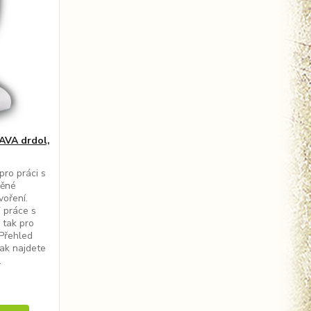
AVA drdol,
pro práci s
něné
tvoření.
 práce s
 tak pro
 Přehled
ak najdete
.