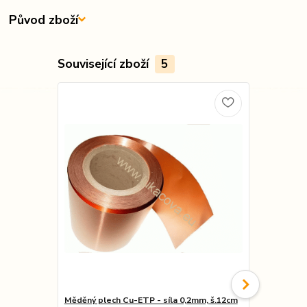
Původ zboží
Související zboží
5
Měděný plech Cu-ETP - síla 0,2mm, š.12cm
Měděný plec