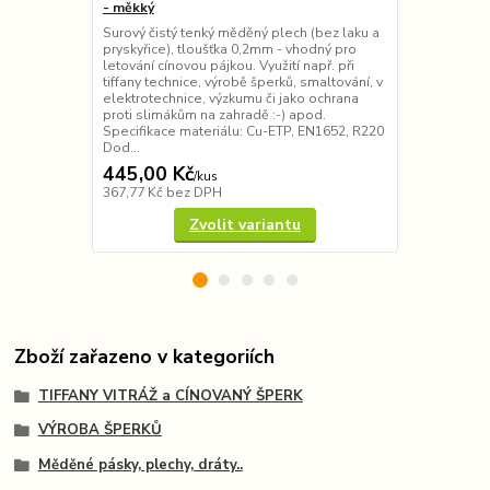
- měkký
varianty
Surový čistý tenký měděný plech (bez laku a
Čistý tenký 
pryskyřice), tloušťka 0,2mm - vhodný pro
0,1mm, vhodn
letování cínovou pájkou. Využití např. při
Využití např. 
tiffany technice, výrobě šperků, smaltování, v
šperků, smal
elektrotechnice, výzkumu či jako ochrana
výzkumu apod
proti slimákům na zahradě :-) apod.
na nehty ap
Specifikace materiálu: Cu-ETP, EN1652, R220
rozměrech a 
Dod...
měkká měď (R
445,00 Kč
115,00 K
/
kus
367,77 Kč
bez DPH
95,04 Kč
bez
Zvolit variantu
Zboží zařazeno v kategoriích
TIFFANY VITRÁŽ a CÍNOVANÝ ŠPERK
VÝROBA ŠPERKŮ
Měděné pásky, plechy, dráty..