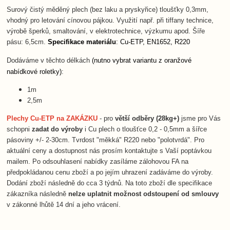
Surový čistý měděný plech (bez laku a pryskyřice) tloušťky 0,3mm,
vhodný pro letování cínovou pájkou. Využití např. při tiffany technice,
výrobě šperků, smaltování, v elektrotechnice, výzkumu apod.
Šíře
pásu: 6,5cm.
Specifikace materiálu
:
Cu-ETP, EN1652
,
R220
Dodáváme v těchto délkách
(nutno vybrat variantu z oranžové
nabídkové roletky)
:
1m
2,5m
Plechy Cu-ETP na ZAKÁZKU
- pro
větší odběry (28kg+)
jsme pro Vás
schopni
zadat do výroby
i Cu plech o tloušťce 0,2 - 0,5mm a šířce
pásoviny +/- 2-30cm. Tvrdost "měkká" R220 nebo "polotvrdá". Pro
aktuální ceny a dostupnost nás prosím kontaktujte s Vaší poptávkou
mailem. Po odsouhlasení nabídky zasíláme zálohovou FA na
předpokládanou cenu zboží a po jejím uhrazení zadáváme do výroby.
Dodání zboží následně do cca 3 týdnů. Na toto zboží dle specifikace
zákazníka následně
nelze uplatnit možnost odstoupení od smlouvy
v zákonné lhůtě 14 dní a jeho vrácení.