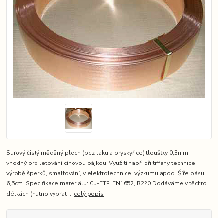
Surový čistý měděný plech (bez laku a pryskyřice) tloušťky 0,3mm,
vhodný pro letování cínovou pájkou. Využití např. při tiffany technice,
výrobě šperků, smaltování, v elektrotechnice, výzkumu apod. Šíře pásu:
6,5cm. Specifikace materiálu: Cu-ETP, EN1652, R220 Dodáváme v těchto
délkách (nutno vybrat ...
celý popis