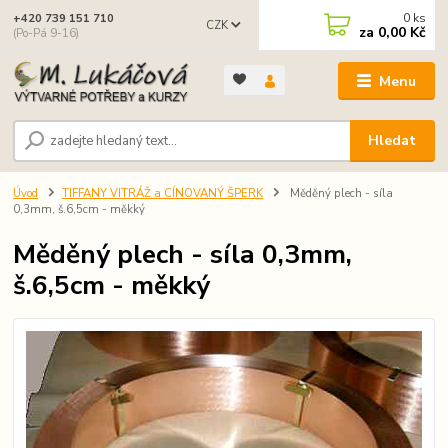
0
ks
+420 739 151 710
CZK
za
0,00 Kč
(Po-Pá 9-16)
Menu
Hledat
Úvod
TIFFANY VITRÁŽ a CÍNOVANÝ ŠPERK
Měděný plech - síla
0,3mm, š.6,5cm - měkký
Měděný plech - síla 0,3mm,
š.6,5cm - měkký