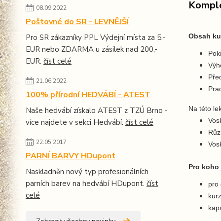
Komple
08.09.2022
Poštovné do SR - LEVNĚJŠÍ
Obsah ku
Pro SR zákazníky PPL Výdejní místa za 5,-
EUR nebo ZDARMA u zásilek nad 200,-
Pok
EUR.
číst celé
Výh
Pře
21.06.2022
Pra
100% přírodní HEDVÁBÍ - ATEST
Na této le
Naše hedvábí získalo ATEST z TZÚ Brno -
Vosk
více najdete v sekci Hedvábí.
číst celé
Růz
22.05.2017
Vosk
PARNÍ BARVY HDupont
Pro koho 
Naskladněn nový typ profesionálních
parních barev na hedvábí HDupont.
číst
pro 
celé
kurz
kapa