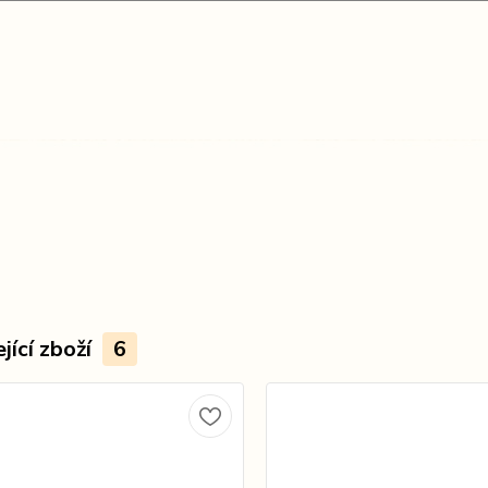
jící zboží
6