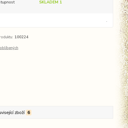
tupnost
SKLADEM 1
.
roduktu:
100224
oblíbených
visející zboží
6