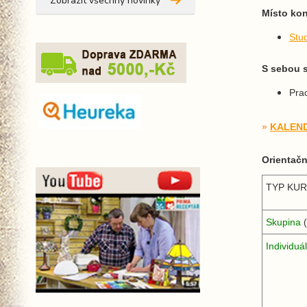
Zobrazit všechny novinky
Místo kon
Stu
S sebou s
Pra
»
KALEND
Orientačn
TYP KU
Skupina
Individuá