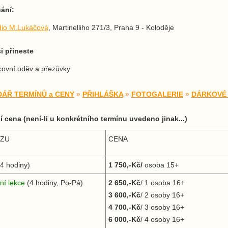
ání:
dio M.Lukáčová
, Martinelliho 271/3, Praha 9 - Koloděje
i přineste
covní oděv a přezůvky
ÁŘ TERMÍNŮ a CENY
»
PŘIHLÁŠKA
»
FOTOGALERIE
»
DÁRKOVÉ
í cena (není-li u konkrétního termínu uvedeno jinak...)
RZU
CENA
(4 hodiny)
1 750
,-Kč/
osoba 15+
lní lekce
(4 hodiny, Po-Pá)
2 650,-Kč
/ 1 osoba 16+
3 600,-Kč
/ 2 osoby 16+
4 700,-Kč
/ 3 osoby 16+
6 000,-Kč
/ 4 osoby 16+