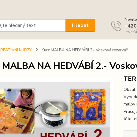
Nevíte
Hledat
+420
(Po-Pá
KREATIVNÍ KURZY
Kurz MALBA NA HEDVÁBÍ 2.- Vosková rezerváž
 MALBA NA HEDVÁBÍ 2.- Voskov
TERM
Obsah 
Výhodo
malby 
Pracuj
této le