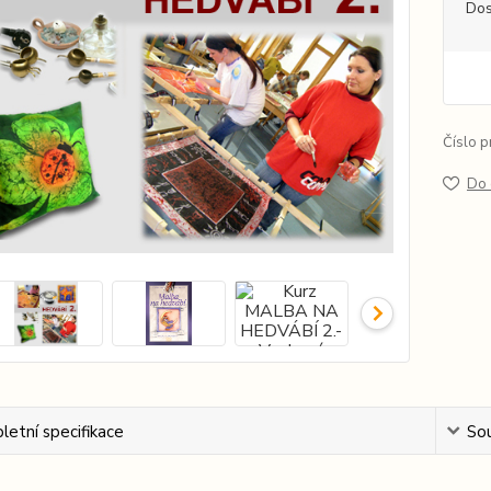
Dos
Číslo p
Do 
etní specifikace
Sou