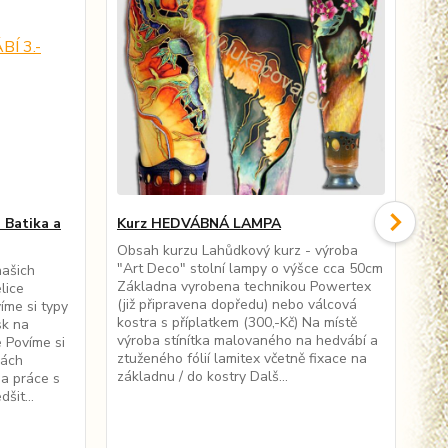
 Batika a
Kurz HEDVÁBNÁ LAMPA
10
růz
Obsah kurzu Lahůdkový kurz - výroba
"Art Deco" stolní lampy o výšce cca 50cm
našich
Ozn
Základna vyrobena technikou Powertex
lice
hed
(již připravena dopředu) nebo válcová
íme si typy
92c
kostra s příplatkem (300,-Kč) Na místě
sk na
″, 
výroba stínítka malovaného na hedvábí a
 Povíme si
(g/
ztuženého fólií lamitex včetně fixace na
nách
bíl
základnu / do kostry Dalš...
 a práce s
plá
šit...
spl
32
26