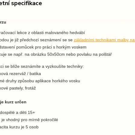
tní specifikace
rzu
račovací lekce z oblasti malovaného hedvábí
odou je již předchozí seznámení se se
základními technikami malby na
dstavení pomůcek pro práci s horkým voskem
cuje se např. na obrázku 50x50cm nebo povlaku na polštář
kci se blíže seznámíte a vyzkoušíte techniky:
ová rezerváž / batika
né druhy způsobu aplikace horkého vosku
ové pastely, frotáž
je kurz určen
dospělé a děti 15+
 je vhodný pro mírně pokročilé
cita kurzu je 5 osob