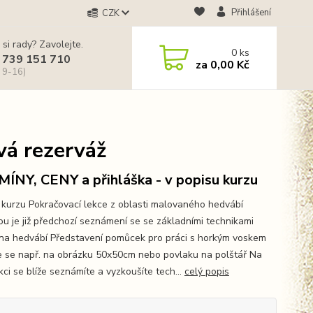
Přihlášení
CZK
 si rady? Zavolejte.
0
ks
 739 151 710
za
0,00 Kč
 9-16)
á rezerváž
ÍNY, CENY a přihláška - v popisu kurzu
kurzu Pokračovací lekce z oblasti malovaného hedvábí
u je již předchozí seznámení se se základními technikami
na hedvábí Představení pomůcek pro práci s horkým voskem
e se např. na obrázku 50x50cm nebo povlaku na polštář Na
kci se blíže seznámíte a vyzkoušíte tech...
celý popis