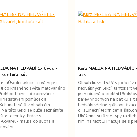
LBA NA HEDVÁBÍ 1.- Úvod -
Kurz MALBA NA HEDVÁBÍ 3.-
 kontura, sůl
tisk
rzuÚvodní lekce - ideální pro
Obsah kurzu Další v pořadí z 
tí do krásného světa malovaného
hedvábných lekcí, tentokárt ve
řehled technik dekorování s
jednoduchá a efektní Představ
iPředstavení pomůcek a
barev vhodných na batiku a ti
ých materiálů v obsáhlém
hedvábí včetně způsobu fixace
 Na této lekci se blíže seznámíte
o "sluneční technice" a šablo
šíte techniky: Práce s
Ukážeme si různé typy razítek
Akvarel - malba do sucha a
nimi na textilu Pracuje se s před
ínování...