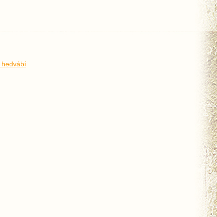
 hedvábí