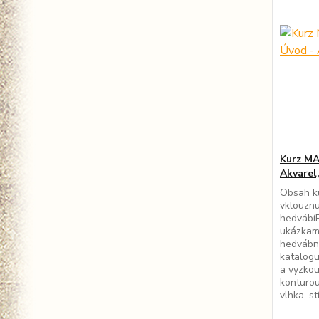
Kurz MA
Akvarel,
Obsah ku
vklouznu
hedvábíP
ukázkam
hedvábn
katalogu
a vyzkou
konturou
vlhka, st