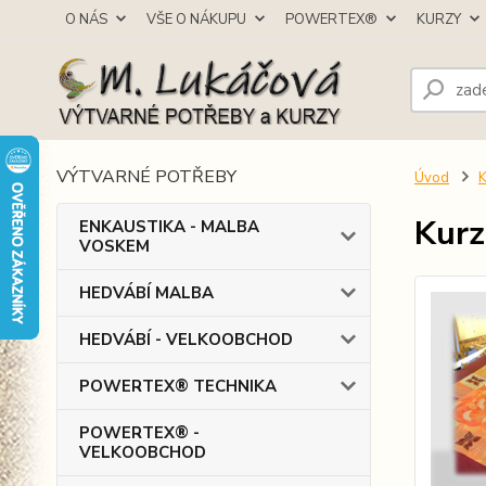
O NÁS
VŠE O NÁKUPU
POWERTEX®
KURZY
VÝTVARNÉ POTŘEBY
Úvod
Kurz
ENKAUSTIKA - MALBA
VOSKEM
HEDVÁBÍ MALBA
HEDVÁBÍ - VELKOOBCHOD
POWERTEX® TECHNIKA
POWERTEX® -
VELKOOBCHOD