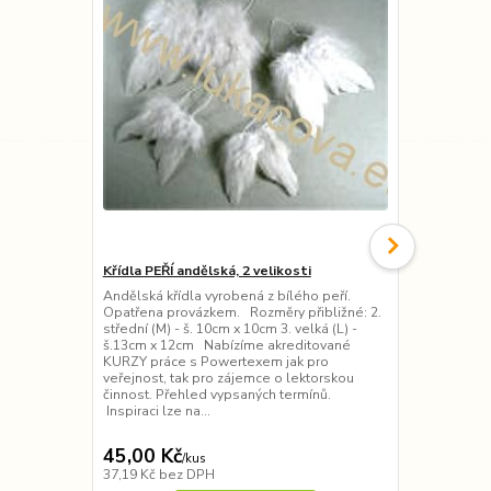
Křídla PEŘÍ andělská, 2 velikosti
Sádrový odl
x 10cm
Andělská křídla vyrobená z bílého peří.
Opatřena provázkem. Rozměry přibližné: 2.
Sádrový odl
střední (M) - š. 10cm x 10cm 3. velká (L) -
zadní strana
š.13cm x 12cm Nabízíme akreditované
Powertexem,
KURZY práce s Powertexem jak pro
nebo jiné so
veřejnost, tak pro zájemce o lektorskou
křídlo - 20 x
činnost. Přehled vypsaných termínů.
40 x 10cm. 
Inspiraci lze na...
práce s Powe
pro záj...
45,00 Kč
330,00 K
/
kus
37,19 Kč
bez DPH
272,73 Kč
be