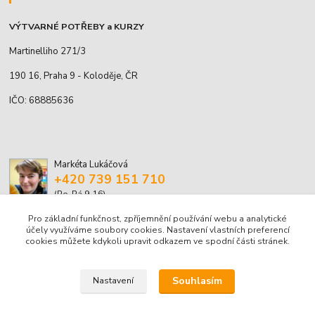
VÝTVARNÉ POTŘEBY a KURZY
Martinelliho 271/3
190 16, Praha 9 - Koloděje, ČR
IČO: 68885636
Markéta Lukáčová
+420 739 151 710
(Po-Pá 9-16)
Pro základní funkčnost, zpříjemnění používání webu a analytické
marketa.lukacova@volny.cz
účely využíváme soubory cookies. Nastavení vlastních preferencí
cookies můžete kdykoli upravit odkazem ve spodní části stránek.
Souhlasím
Nastavení