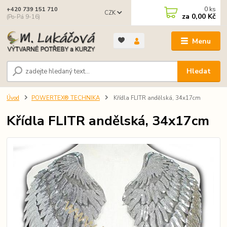
0
ks
+420 739 151 710
CZK
za
0,00 Kč
(Po-Pá 9-16)
Menu
Hledat
Úvod
POWERTEX® TECHNIKA
Křídla FLITR andělská, 34x17cm
Křídla FLITR andělská, 34x17cm