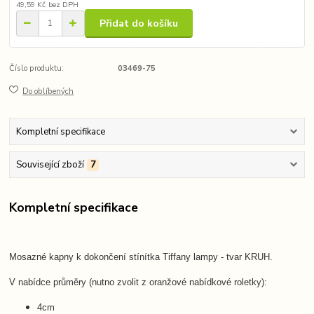
49,59 Kč
bez DPH
Přidat do košíku
Číslo produktu:
03469-75
Do oblíbených
Kompletní specifikace
Související zboží
7
Kompletní specifikace
Mosazné kapny k dokončení stínítka Tiffany lampy - tvar KRUH.
V nabídce průměry (nutno zvolit z oranžové nabídkové roletky):
4cm