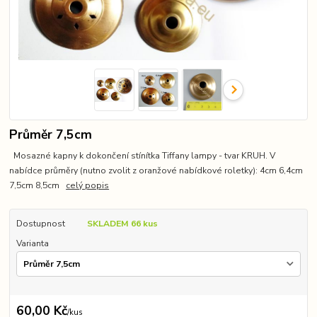
Průměr 7,5cm
Mosazné kapny k dokončení stínítka Tiffany lampy - tvar KRUH. V
nabídce průměry (nutno zvolit z oranžové nabídkové roletky): 4cm 6,4cm
7,5cm 8,5cm
celý popis
Dostupnost
SKLADEM 66 kus
Varianta
60,00 Kč
/
kus