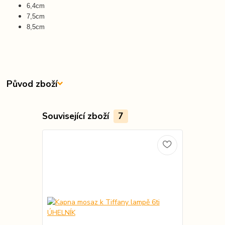
6,4cm
7,5cm
8,5cm
Původ zboží
Související zboží
7