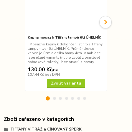
Kapna mosaz k Tiffany lampě 6ti ÚHELNÍK
Kapna mosaz
Mosazné kapny k dokončení stínítka Tiffany
Mosazné kapn
lampy - tvar 6ti ÚHELNÍK. Průměr těchto
lampy - tvar
kapen je 8cm a délka hrany 4cm. V nabídce
(nutno zvolit
jsou různé varianty (nutno zvolit z oranžové
4cm 4,4cm 7
nabídkové roletky): bez otvorů s otvory
130,00 Kč
30,00 Kč
/
kus
107,44 Kč
bez DPH
24,79 Kč
bez
Zvolit variantu
Zboží zařazeno v kategoriích
TIFFANY VITRÁŽ a CÍNOVANÝ ŠPERK