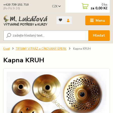
0
ks
+420 739 151 710
CZK
za
0,00 Kč
(Po-Pá 9-16)
Menu
Hledat
Úvod
TIFFANY VITRÁŽ a CÍNOVANÝ ŠPERK
Kapna KRUH
Kapna KRUH