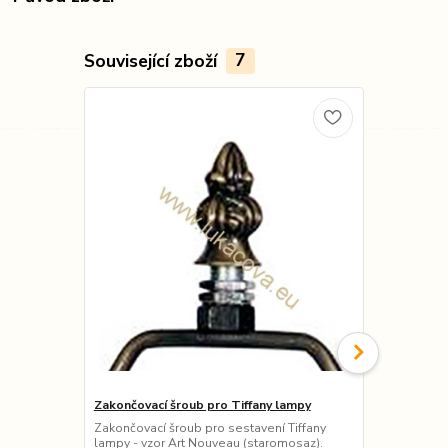
Související zboží
7
Zakončovací šroub pro Tiffany lampy
Kapna mosaz
různé rozmě
Zakončovací šroub pro sestavení Tiffany
lampy - vzor Art Nouveau (staromosaz).
Mosazné kapn