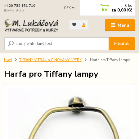
0
ks
+420 739 151 710
CZK
za
0,00 Kč
(Po-Pá 9-16)
Menu
Hledat
Úvod
TIFFANY VITRÁŽ a CÍNOVANÝ ŠPERK
Harfa pro Tiffany lampy
Harfa pro Tiffany lampy