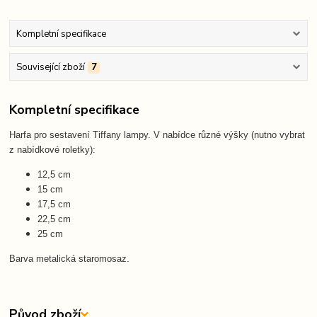
Kompletní specifikace
Související zboží
7
Kompletní specifikace
Harfa pro sestavení Tiffany lampy. V nabídce různé výšky (nutno vybrat
z nabídkové roletky):
12,5 cm
15 cm
17,5 cm
22,5 cm
25 cm
Barva metalická staromosaz.
Původ zboží