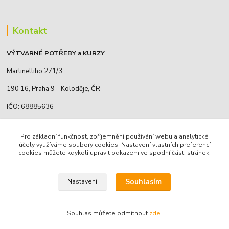
Kontakt
VÝTVARNÉ POTŘEBY a KURZY
Martinelliho 271/3
190 16, Praha 9 - Koloděje, ČR
IČO: 68885636
Pro základní funkčnost, zpříjemnění používání webu a analytické
účely využíváme soubory cookies. Nastavení vlastních preferencí
Markéta Lukáčová
cookies můžete kdykoli upravit odkazem ve spodní části stránek.
+420 739 151 710
(Po-Pá 9-16)
Souhlasím
Nastavení
marketa.lukacova@volny.cz
Souhlas můžete odmítnout
zde
.