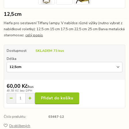
12,5cm
Harfa pro sestavení Tiffany lampy. V nabídce různé výšky (nutno vybrat z
nabídkové roletky): 12,5 cm 15 cm 17,5 cm 22,5 cm 25 cm Barva metalická
staromosaz.
celý popis
Dostupnost
SKLADEM 73 kus
Délka
60,00 Kč
/
kus
49,59 Kč
bez DPH
Přidat do košíku
Číslo produktu:
03467-12
Do oblíbených