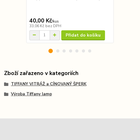
lampy - tvar
zvolit z ora
6,4cm 7,5cm
40,00 Kč
30,00 Kč
/
kus
33,06 Kč
bez DPH
24,79 Kč
bez
Přidat do košíku
Zboží zařazeno v kategoriích
TIFFANY VITRÁŽ a CÍNOVANÝ ŠPERK
Výroba Tiffany lamp