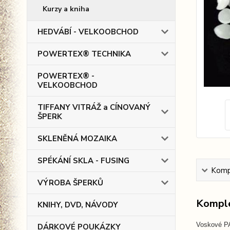
Kurzy a kniha
HEDVÁBÍ - VELKOOBCHOD
POWERTEX® TECHNIKA
POWERTEX® -
VELKOOBCHOD
TIFFANY VITRÁŽ a CÍNOVANÝ
ŠPERK
SKLENĚNÁ MOZAIKA
SPÉKÁNÍ SKLA - FUSING
Kompl
VÝROBA ŠPERKŮ
Komple
KNIHY, DVD, NÁVODY
Voskové PA
DÁRKOVÉ POUKÁZKY