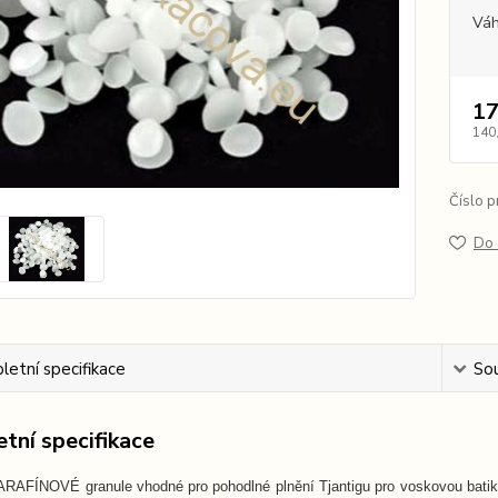
Vá
17
140
Číslo p
Do 
etní specifikace
Sou
tní specifikace
RAFÍNOVÉ granule vhodné pro pohodlné plnění Tjantigu pro voskovou batiku 