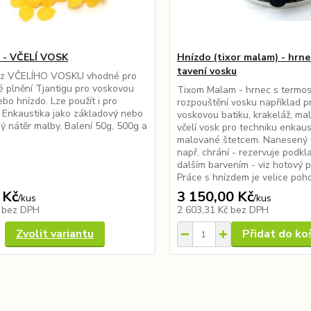
 - VČELÍ VOSK
Hnízdo (tixor malam) - hrne
tavení vosku
 z VČELÍHO VOSKU vhodné pro
 plnění Tjantigu pro voskovou
Tixom Malam - hrnec s termo
ebo hnízdo. Lze použít i pro
rozpouštění vosku například p
 Enkaustika jako základový nebo
voskovou batiku, krakeláž, mal
ý nátěr malby. Balení 50g, 500g a
včelí vosk pro techniku enkaus
malované štetcem. Nanesený 
např. chrání - rezervuje podkl
dalším barvením - viz hotový p
Práce s hnízdem je velice poho
 Kč
3 150,00 Kč
/
kus
/
kus
č
bez DPH
2 603,31 Kč
bez DPH
Zvolit variantu
Přidat do ko