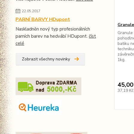
22.05.2017
PARNÍ BARVY HDupont
Granule
Naskladněn nový typ profesionálních
Granule
parních barev na hedvábí HDupont.
číst
pohodlné
celé
batiku n
techniku
závěrečn
Zobrazit všechny novinky
1kg.
45,00
37,19 K