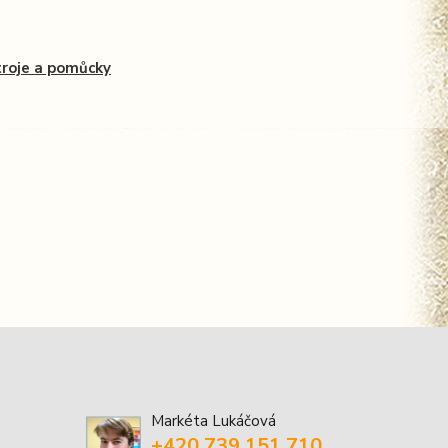
roje a pomůcky
Markéta Lukáčová
+420 739 151 710