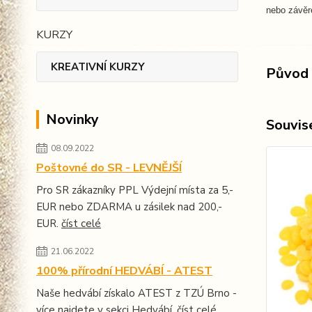
nebo závěr
KURZY
KREATIVNÍ KURZY
Původ 
Novinky
Souvise
08.09.2022
Poštovné do SR - LEVNĚJŠÍ
Pro SR zákazníky PPL Výdejní místa za 5,-
EUR nebo ZDARMA u zásilek nad 200,-
EUR.
číst celé
21.06.2022
100% přírodní HEDVÁBÍ - ATEST
Naše hedvábí získalo ATEST z TZÚ Brno -
více najdete v sekci Hedvábí.
číst celé