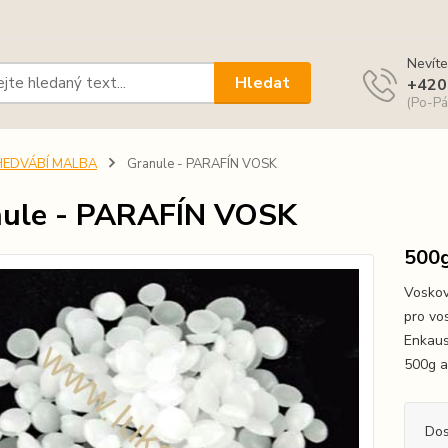
Nevíte
Hledat
+420
(Po-Pá
HEDVÁBÍ MALBA
Granule - PARAFÍN VOSK
ule - PARAFÍN VOSK
500
Voskov
pro vo
Enkaus
500g a
Dos