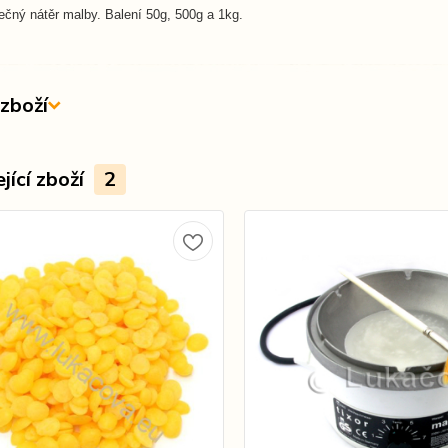
ečný nátěr malby. Balení 50g, 500g a 1kg.
zboží
jící zboží
2