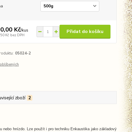
ha
0,00 Kč
/
kus
Přidat do košíku
,50 Kč
bez DPH
roduktu:
05024-2
oblíbených
visející zboží
2
nebo hnízdo. Lze použít i pro techniku Enkaustika jako základový