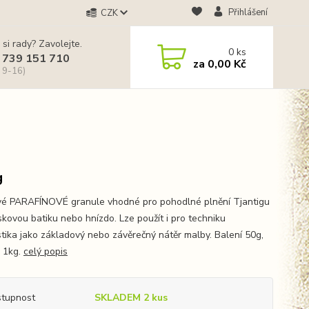
Přihlášení
CZK
 si rady? Zavolejte.
0
ks
 739 151 710
za
0,00 Kč
 9-16)
g
é PARAFÍNOVÉ granule vhodné pro pohodlné plnění Tjantigu
skovou batiku nebo hnízdo. Lze použít i pro techniku
tika jako základový nebo závěrečný nátěr malby. Balení 50g,
 1kg.
celý popis
tupnost
SKLADEM 2 kus