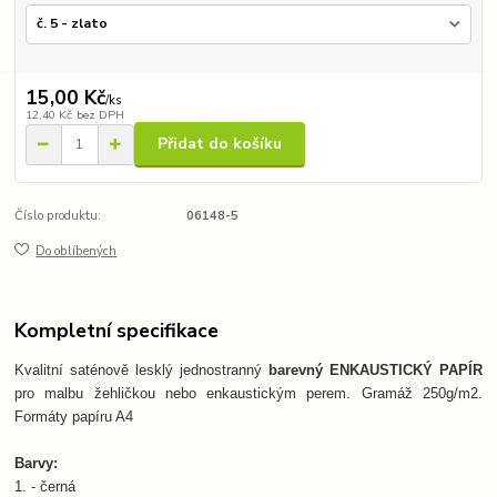
15,00 Kč
/
ks
12,40 Kč
bez DPH
Přidat do košíku
Číslo produktu:
06148-5
Do oblíbených
Kompletní specifikace
Kvalitní saténově lesklý jednostranný
barevný ENKAUSTICKÝ PAPÍR
pro malbu žehličkou nebo enkaustickým perem. Gramáž 250g/m2.
Formáty papíru A4
Barvy:
1. - černá