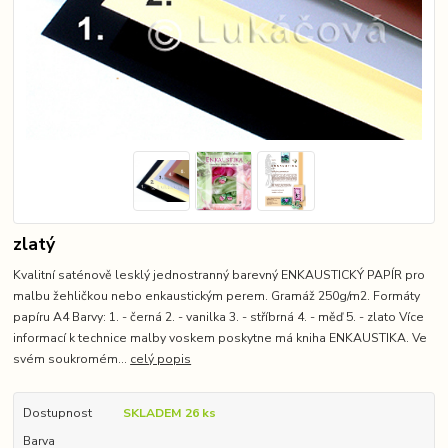
zlatý
Kvalitní saténově lesklý jednostranný barevný ENKAUSTICKÝ PAPÍR pro
malbu žehličkou nebo enkaustickým perem. Gramáž 250g/m2. Formáty
papíru A4 Barvy: 1. - černá 2. - vanilka 3. - stříbrná 4. - měď 5. - zlato Více
informací k technice malby voskem poskytne má kniha ENKAUSTIKA. Ve
svém soukromém...
celý popis
Dostupnost
SKLADEM 26 ks
Barva