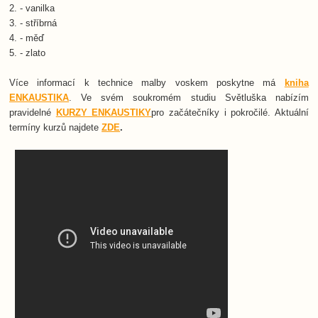
2. - vanilka
3. - stříbrná
4. - měď
5. - zlato
Více informací k technice malby voskem poskytne má
kniha
ENKAUSTIKA
. Ve svém soukromém studiu Světluška nabízím
pravidelné
KURZY ENKAUSTIKY
pro začátečníky i pokročilé. Aktuální
termíny kurzů najdete
ZDE
.