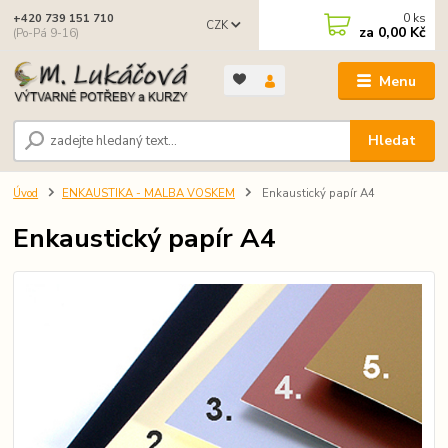
0
ks
+420 739 151 710
CZK
za
0,00 Kč
(Po-Pá 9-16)
Menu
Hledat
Úvod
ENKAUSTIKA - MALBA VOSKEM
Enkaustický papír A4
Enkaustický papír A4