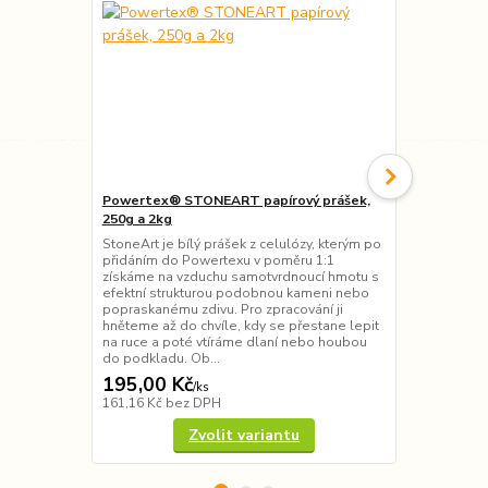
Powertex® STONEART papírový prášek,
POWERTEX® 
250g a 2kg
- 1kg, 10 ba
StoneArt je bílý prášek z celulózy, kterým po
POWERTEX - 
přidáním do Powertexu v poměru 1:1
ucelené výtv
získáme na vzduchu samotvrdnoucí hmotu s
prostorových
efektní strukturou podobnou kameni nebo
(certitikát A
popraskanému zdivu. Pro zpracování ji
vytvořenou h
hněteme až do chvíle, kdy se přestane lepit
několika bar
na ruce a poté vtíráme dlaní nebo houbou
průhledné). Z
do podkladu. Ob...
(textil,...
195,00 Kč
355,00 K
/
ks
161,16 Kč
bez DPH
293,39 Kč
be
Zvolit variantu