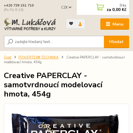
0
ks
+420 739 151 710
CZK
za
0,00 Kč
(Po-Pá 9-16)
Menu
Hledat
Úvod
POWERTEX® TECHNIKA
Creative PAPERCLAY - samotvrdnoucí
modelovací hmota, 454g
Creative PAPERCLAY -
samotvrdnoucí modelovací
hmota, 454g