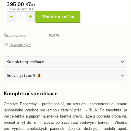
395,00 Kč
/
ks
326,45 Kč
bez DPH
Přidat do košíku
Číslo produktu:
01075
Do oblíbených
Kompletní specifikace
Související zboží
3
Kompletní specifikace
Creative Paperclay - profesionální, na vzduchu samotvrdnoucí hmota
japonského výrobce pro jemnou detailní práci - BÍLÁ. Po zaschnutí je
velice lehká a připomíná měkké křehké dřevo. Lze ji dopředu probarvit,
brousit a rýt do ní i malovat po zaschnutí vodovými barvami. Vhodná
pro výrobu uměleckých panenek, šperků, drobných modelů apod,