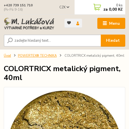
0
ks
+420 739 151 710
CZK
za
0,00 Kč
(Po-Pá 9-16)
Menu
Hledat
Úvod
POWERTEX® TECHNIKA
COLORTRICX metalický pigment, 40ml
COLORTRICX metalický pigment,
40ml