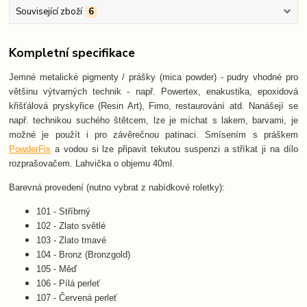
Související zboží
6
Kompletní specifikace
Jemné metalické pigmenty / prášky (mica powder) - pudry vhodné pro
většinu výtvarných technik - např. Powertex, enakustika, epoxidová
křišťálová pryskyřice (Resin Art), Fimo, restaurování atd. Nanášejí se
např. technikou suchého štětcem, lze je míchat s lakem, barvami, je
možné je použít i pro závěrečnou patinaci. Smísením s práškem
PowderFix
a vodou si lze připavit tekutou suspenzi a stříkat ji na dílo
rozprašovačem. Lahvička o objemu 40ml.
Barevná provedení (nutno vybrat z nabídkové roletky):
101 - Stříbrný
102 - Zlato světlé
103 - Zlato tmavé
104 - Bronz (Bronzgold)
105 - Měď
106 - Pílá perleť
107 - Červená perleť