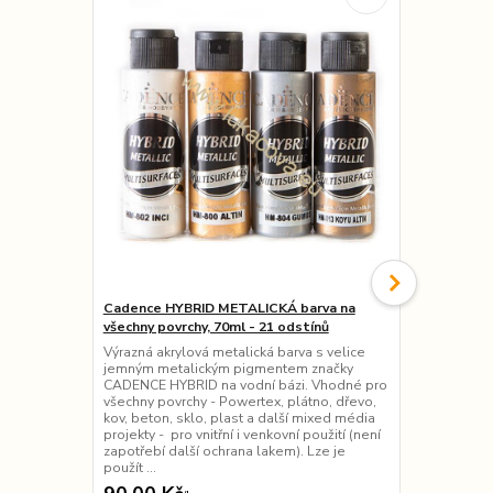
Cadence HYBRID METALICKÁ barva na
Cadence AKR
všechny povrchy, 70ml - 21 odstínů
povrchy, 120
Výrazná akrylová metalická barva s velice
Voděodolná 
jemným metalickým pigmentem značky
HYBRID na vo
CADENCE HYBRID na vodní bázi. Vhodné pro
Powercolor 
všechny povrchy - Powertex, plátno, dřevo,
jinými akryl
kov, beton, sklo, plast a další mixed média
všechny povr
projekty - pro vnitřní i venkovní použití (není
kov, beton, 
zapotřebí další ochrana lakem). Lze je
projekty - pr
použít ...
zapotřebí...