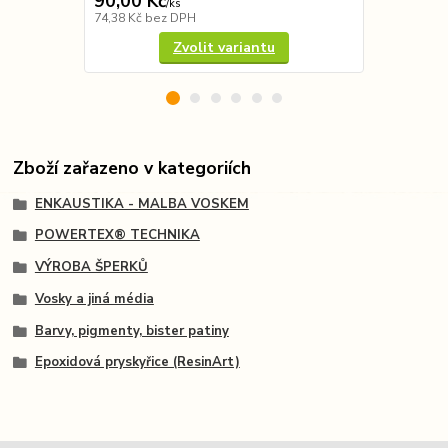
90,00 Kč
95,00 Kč
/
ks
74,38 Kč
bez DPH
78,51 Kč
bez
Zvolit variantu
Zboží zařazeno v kategoriích
ENKAUSTIKA - MALBA VOSKEM
POWERTEX® TECHNIKA
VÝROBA ŠPERKŮ
Vosky a jiná média
Barvy, pigmenty, bister patiny
Epoxidová pryskyřice (ResinArt)