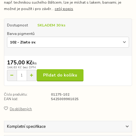
např. technikou suchého štětcem, lze je míchat s lakem, barvami, je
možné je použít i pro závěr...
celý popis
Dostupnost
SKLADEM 30 ks
Barva pigmentů
175,00 Kč
/
ks
144,63 Kč
bez DPH
Přidat do košíku
Číslo produktu:
01275-102
EAN kód:
5425009961025
Do oblíbených
Kompletní specifikace