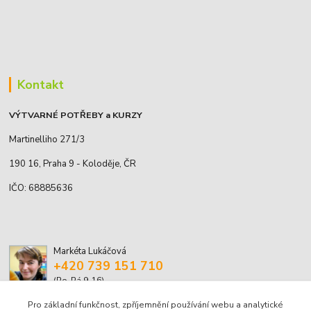
Kontakt
VÝTVARNÉ POTŘEBY a KURZY
Martinelliho 271/3
190 16, Praha 9 - Koloděje, ČR
IČO: 68885636
Markéta Lukáčová
+420 739 151 710
(Po-Pá 9-16)
Pro základní funkčnost, zpříjemnění používání webu a analytické
marketa.lukacova@volny.cz