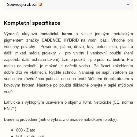
Související zboží
3
Kompletní specifikace
Výrazná akrylová
metalická barva
s velice jemným metalickým
pigmentem značky
CADENCE HYBRID
na vodní bázi. Vhodné pro
všechny povrchy - Powertex, plátno, dřevo, kov, beton, sklo, plast a
další mixed média projekty - pro vnitřní i venkovní použití (není
zapotřebí další ochrana lakem). Lze je použít i pro práci na
textilu
. Pro
malbu na hedvábí je možné je naředit vodou. Po fixaci zažehlením
dobře drží ve vláknech. Rychle schnou. Nanášejí se např. štětcem za
sucha pro závěrečnou patinaci nebo na textil štětcem či aplikátorem s
kovovým hrotem. Nástroje po použití důkladně omyjte v teplé mýdlové
vodě.
Lahvička s výklopným uzávěrem o objemu 70ml. Netoxické (CE, norma
EN 71)
Barevná provedení (nutno vybrat z oranžové nabídkové roletky):
800 - Zlato
801 - Zlato antik