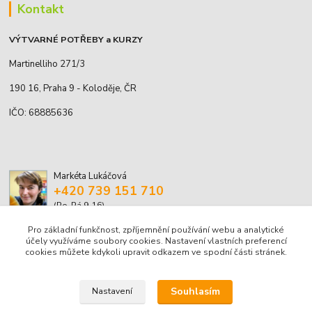
Kontakt
VÝTVARNÉ POTŘEBY a KURZY
Martinelliho 271/3
190 16, Praha 9 - Koloděje, ČR
IČO: 68885636
Markéta Lukáčová
+420 739 151 710
(Po-Pá 9-16)
Pro základní funkčnost, zpříjemnění používání webu a analytické
marketa.lukacova@volny.cz
účely využíváme soubory cookies. Nastavení vlastních preferencí
cookies můžete kdykoli upravit odkazem ve spodní části stránek.
Souhlasím
Nastavení