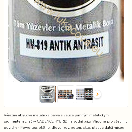
Výrazná akrylová metalická barva s velice jemným metalickým
pigmentem značky CADENCE HYBRID na vodní bázi. Vhodné pro všechny
povrchy - Powertex, plátno, dřevo, kov, beton, sklo, plast a další mixed