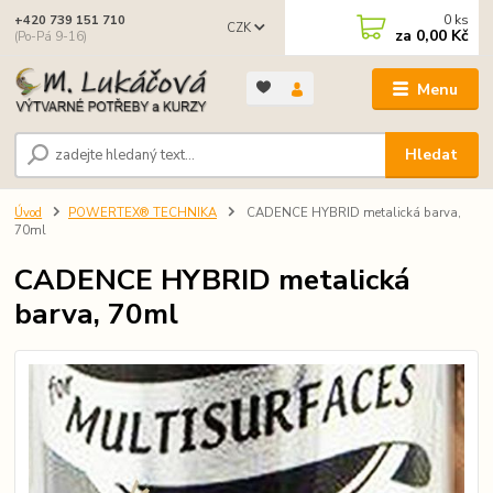
0
ks
+420 739 151 710
CZK
za
0,00 Kč
(Po-Pá 9-16)
Menu
Hledat
Úvod
POWERTEX® TECHNIKA
CADENCE HYBRID metalická barva,
70ml
CADENCE HYBRID metalická
barva, 70ml