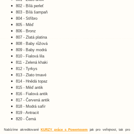
802 - Bílá perleť
803 - Bílá šampaň
804 - Stříbro
805 - Měď
806 - Bronz
807 - Zlatá platina
808 - Baby růžová
809 - Baby modrá
810 - Fialová lila
811 - Zelená khaki
812 - Tyrkys
813 - Zlato tmavé
814 - Hnědá topaz
815 - Měď antik
816 - Fialová antik
817 - Červená antik
818 - Modrá safír
819 - Antracit
820 - Černá
Nabízíme akreditované
KURZY práce s Powertexem
jak pro veřejnost, tak pro