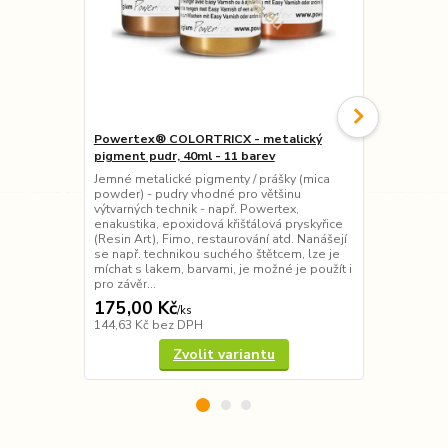
Powertex® COLORTRICX - metalický
Cadence AKR
pigment pudr, 40ml - 11 barev
povrchy, 120
Jemné metalické pigmenty / prášky (mica
Voděodolná 
powder) - pudry vhodné pro většinu
HYBRID na vo
výtvarných technik - např. Powertex,
Powercolor 
enakustika, epoxidová křišťálová pryskyřice
jinými akryl
(Resin Art), Fimo, restaurování atd. Nanášejí
všechny povr
se např. technikou suchého štětcem, lze je
kov, beton, 
míchat s lakem, barvami, je možné je použít i
projekty - pr
pro závěr...
zapotřebí...
175,00 Kč
95,00 Kč
/
ks
144,63 Kč
bez DPH
78,51 Kč
bez
Zvolit variantu