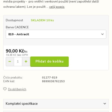
média projekty - pro vnitřní i venkovní použití (není zapotřebí další
ochrana lakem). Lze je použít ...
celý popis
Dostupnost
SKLADEM 10 ks
Barva CADENCE
90,00 Kč
/
ks
74,38 Kč
bez DPH
Přidat do košíku
Číslo produktu:
01277-819
EAN kód:
8699036762253
Do oblíbených
Kompletní specifikace