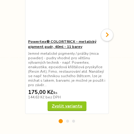
Powertex® COLORTRICX - metalický
Cadence AKR
pigment pudr, 40ml - 11 barev
povrchy, 120
Jemné metalické pigmenty / prášky (mica
Voděodolná 
powder) - pudry vhodné pro většinu
HYBRID na vo
výtvarných technik - např. Powertex,
Powercolor 
enakustika, epoxidová křišťálová pryskyřice
jinými akryl
(Resin Art), Fimo, restaurování atd. Nanášejí
všechny povr
se např. technikou suchého štětcem, lze je
kov, beton, 
míchat s lakem, barvami, je možné je použít i
projekty - pr
pro závěr...
zapotřebí...
175,00 Kč
95,00 Kč
/
ks
144,63 Kč
bez DPH
78,51 Kč
bez
Zvolit variantu