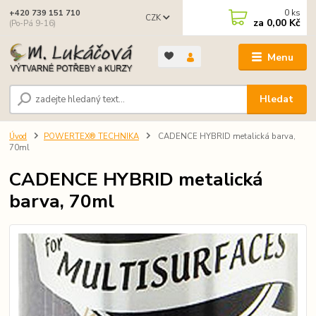
0
ks
+420 739 151 710
CZK
za
0,00 Kč
(Po-Pá 9-16)
Menu
Hledat
Úvod
POWERTEX® TECHNIKA
CADENCE HYBRID metalická barva,
70ml
CADENCE HYBRID metalická
barva, 70ml