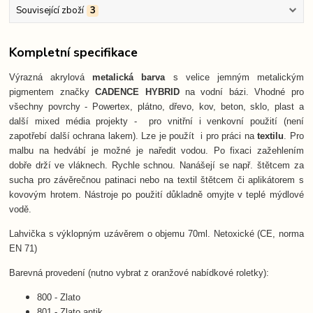
Související zboží
3
Kompletní specifikace
Výrazná akrylová
metalická barva
s velice jemným metalickým
pigmentem značky
CADENCE HYBRID
na vodní bázi. Vhodné pro
všechny povrchy - Powertex, plátno, dřevo, kov, beton, sklo, plast a
další mixed média projekty - pro vnitřní i venkovní použití (není
zapotřebí další ochrana lakem). Lze je použít i pro práci na
textilu
. Pro
malbu na hedvábí je možné je naředit vodou. Po fixaci zažehlením
dobře drží ve vláknech. Rychle schnou. Nanášejí se např. štětcem za
sucha pro závěrečnou patinaci nebo na textil štětcem či aplikátorem s
kovovým hrotem. Nástroje po použití důkladně omyjte v teplé mýdlové
vodě.
Lahvička s výklopným uzávěrem o objemu 70ml. Netoxické (CE, norma
EN 71)
Barevná provedení (nutno vybrat z oranžové nabídkové roletky):
800 - Zlato
801 - Zlato antik