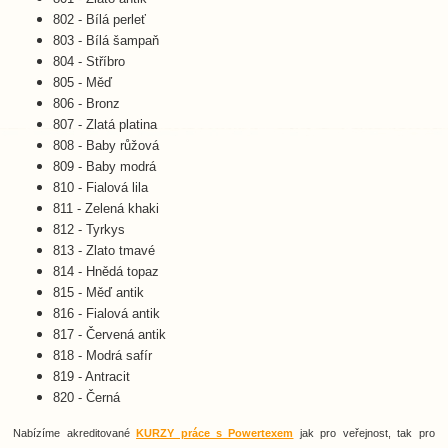
802 - Bílá perleť
803 - Bílá šampaň
804 - Stříbro
805 - Měď
806 - Bronz
807 - Zlatá platina
808 - Baby růžová
809 - Baby modrá
810 - Fialová lila
811 - Zelená khaki
812 - Tyrkys
813 - Zlato tmavé
814 - Hnědá topaz
815 - Měď antik
816 - Fialová antik
817 - Červená antik
818 - Modrá safír
819 - Antracit
820 - Černá
Nabízíme akreditované
KURZY práce s Powertexem
jak pro veřejnost, tak pro