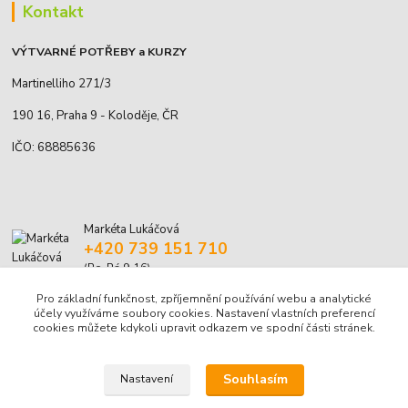
Kontakt
VÝTVARNÉ POTŘEBY a KURZY
Martinelliho 271/3
190 16, Praha 9 - Koloděje, ČR
IČO: 68885636
Markéta Lukáčová
+420 739 151 710
(Po-Pá 9-16)
Pro základní funkčnost, zpříjemnění používání webu a analytické
marketa.lukacova@volny.cz
účely využíváme soubory cookies. Nastavení vlastních preferencí
cookies můžete kdykoli upravit odkazem ve spodní části stránek.
Souhlasím
Nastavení