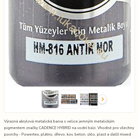
Výrazná akrylová metalická barva s velice jemným metalickým
pigmentem značky CADENCE HYBRID na vodní bázi. Vhodné pro všechny
povrchy - Powertex, plátno, dřevo, kov, beton, sklo, plast a další mixed