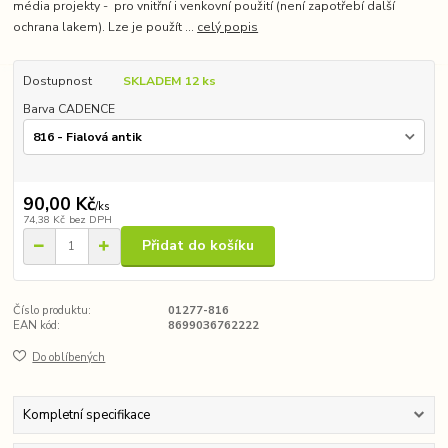
média projekty - pro vnitřní i venkovní použití (není zapotřebí další
ochrana lakem). Lze je použít ...
celý popis
Dostupnost
SKLADEM 12 ks
Barva CADENCE
90,00 Kč
/
ks
74,38 Kč
bez DPH
Přidat do košíku
Číslo produktu:
01277-816
EAN kód:
8699036762222
Do oblíbených
Kompletní specifikace