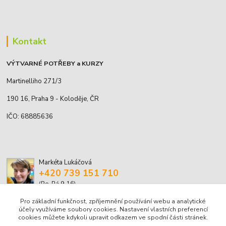
Kontakt
VÝTVARNÉ POTŘEBY a KURZY
Martinelliho 271/3
190 16, Praha 9 - Koloděje, ČR
IČO: 68885636
Markéta Lukáčová
+420 739 151 710
(Po-Pá 9-16)
Pro základní funkčnost, zpříjemnění používání webu a analytické
marketa.lukacova@volny.cz
účely využíváme soubory cookies. Nastavení vlastních preferencí
cookies můžete kdykoli upravit odkazem ve spodní části stránek.