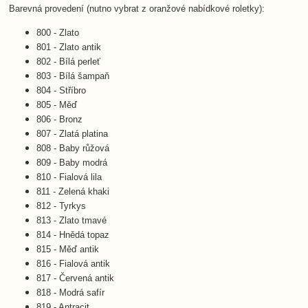
Barevná provedení (nutno vybrat z oranžové nabídkové roletky):
800 - Zlato
801 - Zlato antik
802 - Bílá perleť
803 - Bílá šampaň
804 - Stříbro
805 - Měď
806 - Bronz
807 - Zlatá platina
808 - Baby růžová
809 - Baby modrá
810 - Fialová lila
811 - Zelená khaki
812 - Tyrkys
813 - Zlato tmavé
814 - Hnědá topaz
815 - Měď antik
816 - Fialová antik
817 - Červená antik
818 - Modrá safír
819 - Antracit