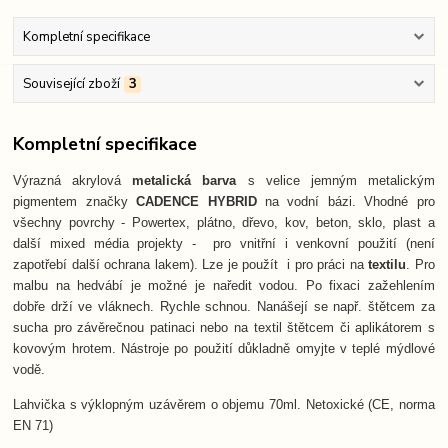
Kompletní specifikace
Související zboží
3
Kompletní specifikace
Výrazná akrylová
metalická barva
s velice jemným metalickým
pigmentem značky
CADENCE HYBRID
na vodní bázi. Vhodné pro
všechny povrchy - Powertex, plátno, dřevo, kov, beton, sklo, plast a
další mixed média projekty - pro vnitřní i venkovní použití (není
zapotřebí další ochrana lakem). Lze je použít i pro práci na
textilu
. Pro
malbu na hedvábí je možné je naředit vodou. Po fixaci zažehlením
dobře drží ve vláknech. Rychle schnou. Nanášejí se např. štětcem za
sucha pro závěrečnou patinaci nebo na textil štětcem či aplikátorem s
kovovým hrotem. Nástroje po použití důkladně omyjte v teplé mýdlové
vodě.
Lahvička s výklopným uzávěrem o objemu 70ml. Netoxické (CE, norma
EN 71)