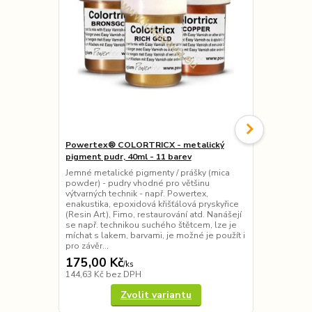
Powertex® COLORTRICX - metalický
Cadence AKR
pigment pudr, 40ml - 11 barev
povrchy, 120
Jemné metalické pigmenty / prášky (mica
Voděodolná 
powder) - pudry vhodné pro většinu
HYBRID na vo
výtvarných technik - např. Powertex,
Powercolor 
enakustika, epoxidová křišťálová pryskyřice
jinými akryl
(Resin Art), Fimo, restaurování atd. Nanášejí
všechny povr
se např. technikou suchého štětcem, lze je
kov, beton, 
míchat s lakem, barvami, je možné je použít i
projekty - pr
pro závěr...
zapotřebí...
175,00 Kč
95,00 Kč
/
ks
144,63 Kč
bez DPH
78,51 Kč
bez
Zvolit variantu