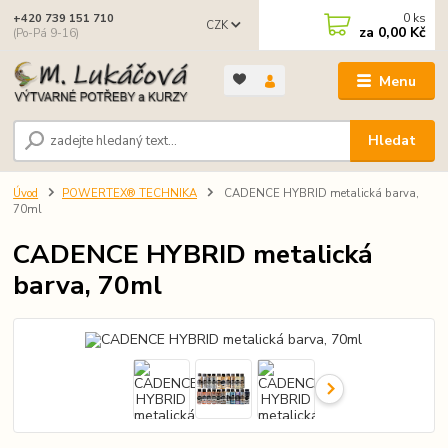
0
ks
+420 739 151 710
CZK
za
0,00 Kč
(Po-Pá 9-16)
Menu
Hledat
Úvod
POWERTEX® TECHNIKA
CADENCE HYBRID metalická barva,
70ml
CADENCE HYBRID metalická
barva, 70ml