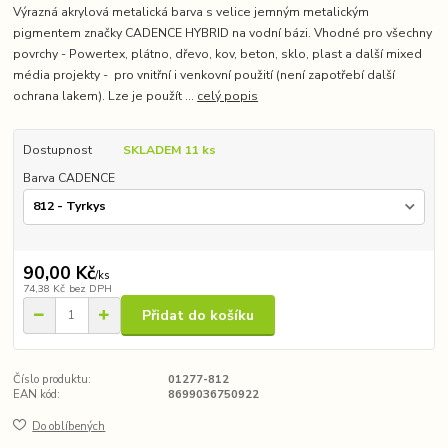
Výrazná akrylová metalická barva s velice jemným metalickým
pigmentem značky CADENCE HYBRID na vodní bázi. Vhodné pro všechny
povrchy - Powertex, plátno, dřevo, kov, beton, sklo, plast a další mixed
média projekty - pro vnitřní i venkovní použití (není zapotřebí další
ochrana lakem). Lze je použít ...
celý popis
Dostupnost
SKLADEM 11 ks
Barva CADENCE
90,00 Kč
/
ks
74,38 Kč
bez DPH
Přidat do košíku
Číslo produktu:
01277-812
EAN kód:
8699036750922
Do oblíbených