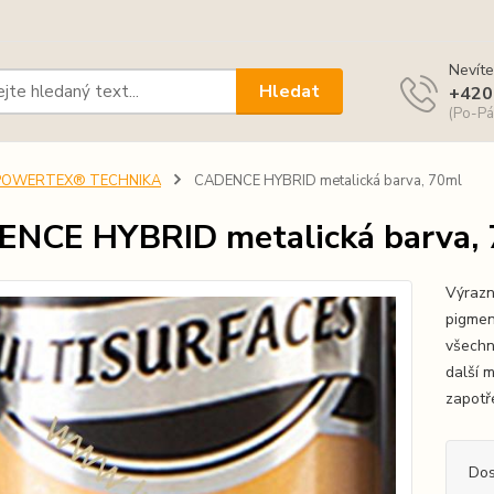
Nevíte
Hledat
+420
(Po-Pá
POWERTEX® TECHNIKA
CADENCE HYBRID metalická barva, 70ml
NCE HYBRID metalická barva,
Výrazn
pigmen
všechn
další m
zapotře
Dos