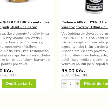
ex® COLORTRICX - metalický
Cadence AKRYL HYBRID bar
 pudr, 40ml - 11 barev
všechny povrchy, 120ml - bí
talické pigmenty / prášky (mica
Voděodolná akrylová barva z
- pudry vhodné pro většinu
CADENCE HYBRID na vodní bá
ch technik - např. Powertex,
mísitelná např. s Powercolor 
ka, epoxidová křišťálová
pigmenty nebo jinými akrylový
ce (Resin Art), Fimo, restaurování
Vhodná pro všechny povrchy 
ášejí se např. technikou suchého
plátno, dřevo, kov, beton, sklo,
 lze je míchat s lakem, barvami, je
další mixed média projekty - pr
použít i pro závěr...
venkovní použití (není zapotřebí
0 Kč
95,00 Kč
/
ks
/
ks
Kč
bez DPH
78,51 Kč
bez DPH
Zvolit variantu
Přidat do ko