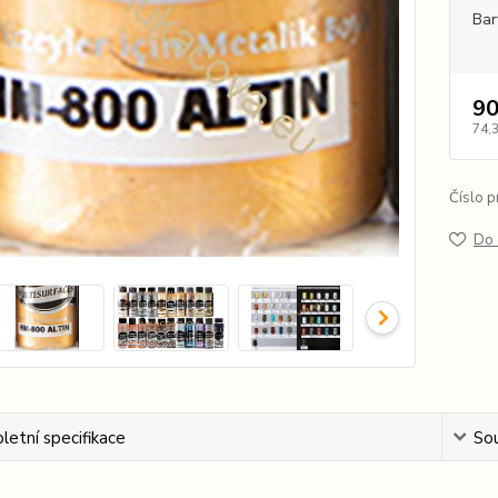
Ba
90
74,
Číslo p
Do 
etní specifikace
Sou