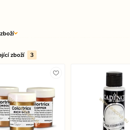
zboží
jící zboží
3