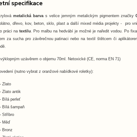
tní specifikace
krylová
metalická barva
s velice jemným metalickým pigmentem značky
látno, dřevo, kov, beton, sklo, plast a další mixed média projekty - pro vni
ro práci na
textilu
. Pro malbu na hedvábí je možné je naředit vodou. Po fix
cem za sucha pro závěrečnou patinaci nebo na textil štětcem či aplikátor
dě.
 výklopným uzávěrem o objemu 70ml. Netoxické (CE, norma EN 71)
vedení (nutno vybrat z oranžové nabídkové roletky):
- Zlato
- Zlato antik
- Bílá perleť
- Bílá šampaň
- Stříbro
 - Měď
- Bronz