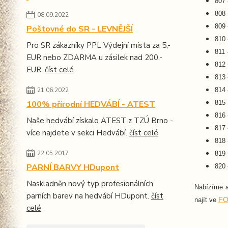
807 
808 
08.09.2022
809 
Poštovné do SR - LEVNĚJŠÍ
810 
Pro SR zákazníky PPL Výdejní místa za 5,-
811 
EUR nebo ZDARMA u zásilek nad 200,-
812 
EUR.
číst celé
813 
814 
21.06.2022
815 
100% přírodní HEDVÁBÍ - ATEST
816 
Naše hedvábí získalo ATEST z TZÚ Brno -
817 
více najdete v sekci Hedvábí.
číst celé
818 
22.05.2017
819 
PARNÍ BARVY HDupont
820 
Naskladněn nový typ profesionálních
Nabízíme 
parních barev na hedvábí HDupont.
číst
FO
najít ve
celé