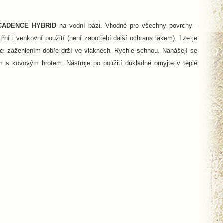
CADENCE HYBRID
na vodní bázi. Vhodné pro všechny povrchy -
třní i venkovní použití (není zapotřebí další ochrana lakem). Lze je
aci zažehlením dobře drží ve vláknech. Rychle schnou. Nanášejí se
em s kovovým hrotem. Nástroje po použití důkladně omyjte v teplé