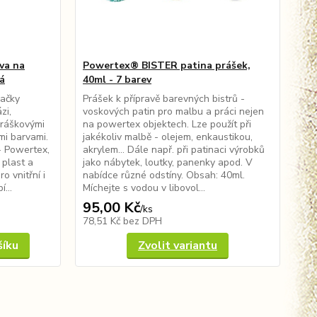
va na
Powertex® BISTER patina prášek,
lá
40ml - 7 barev
načky
Prášek k přípravě barevných bistrů -
zi,
voskových patin pro malbu a práci nejen
práškovými
na powertex objektech. Lze použít při
mi barvami.
jakékoliv malbě - olejem, enkaustikou,
- Powertex,
akrylem... Dále např. při patinaci výrobků
 plast a
jako nábytek, loutky, panenky apod. V
o vnitřní i
nabídce různé odstíny. Obsah: 40ml.
...
Míchejte s vodou v libovol...
95,00 Kč
/
ks
78,51 Kč
bez DPH
šíku
Zvolit variantu