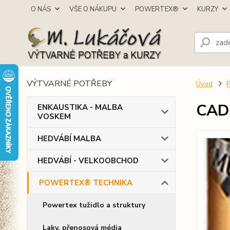
O NÁS
VŠE O NÁKUPU
POWERTEX®
KURZY
VÝTVARNÉ POTŘEBY
Úvod
CADE
ENKAUSTIKA - MALBA
VOSKEM
HEDVÁBÍ MALBA
HEDVÁBÍ - VELKOOBCHOD
POWERTEX® TECHNIKA
Powertex tužidlo a struktury
Laky, přenosová média