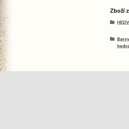
Zboží 
HEDV
Barvy
hedv