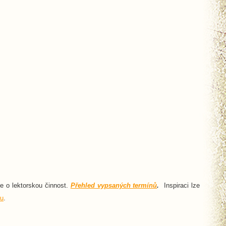
ce o lektorskou činnost.
Přehled vypsaných termínů
.
Inspiraci lze
u
.