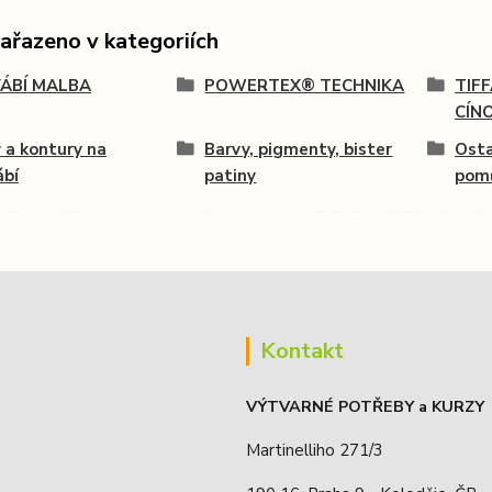
zařazeno v kategoriích
ÁBÍ MALBA
POWERTEX® TECHNIKA
TIF
CÍN
 a kontury na
Barvy, pigmenty, bister
Osta
ábí
patiny
pomů
Kontakt
VÝTVARNÉ POTŘEBY a KURZY
Martinelliho 271/3