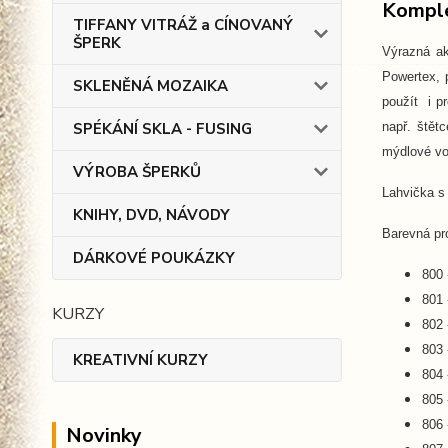
Komple
TIFFANY VITRÁŽ a CÍNOVANÝ
ŠPERK
Výrazná a
Powertex, p
SKLENĚNÁ MOZAIKA
použít i p
např. štět
SPÉKÁNÍ SKLA - FUSING
mýdlové vo
VÝROBA ŠPERKŮ
Lahvička s
KNIHY, DVD, NÁVODY
Barevná pro
DÁRKOVÉ POUKÁZKY
800 
801 
KURZY
802 
803 
KREATIVNÍ KURZY
804 
805
806 
Novinky