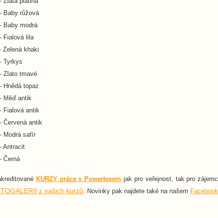
- Zlatá platina
- Baby růžová
- Baby modrá
- Fialová lila
- Zelená khaki
- Tyrkys
- Zlato tmavé
- Hnědá topaz
- Měď antik
- Fialová antik
- Červená antik
- Modrá safír
- Antracit
- Černá
akreditované
KURZY práce s Powertexem
jak pro veřejnost, tak pro zájem
TOGALERII z našich kurzů
.
Novinky pak najdete také na našem
Facebook