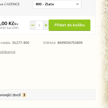
rva CADENCE
,00 Kč
/
ks
Přidat do košíku
38 Kč
bez DPH
roduktu:
01277-800
EAN kód:
8699036750809
oblíbených
visející zboží
3