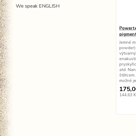
We speak ENGLISH
Powert
pigment
Jemné me
powder) 
výtvarný
enakusti
pryskyři
atd. Nan
štětcem,
možné je 
175,0
144,63 