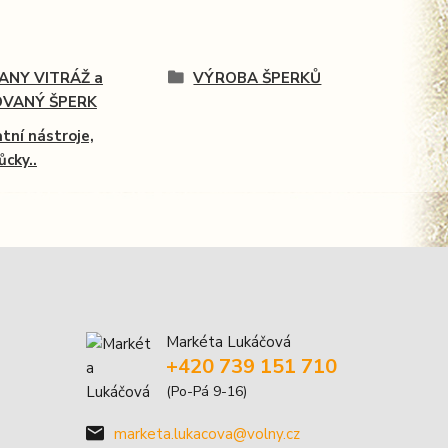
FANY VITRÁŽ a
VÝROBA ŠPERKŮ
OVANÝ ŠPERK
tní nástroje,
cky..
Markéta Lukáčová
+420 739 151 710
(Po-Pá 9-16)
marketa.lukacova@volny.cz