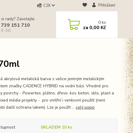
Přihlášení
CZK
 si rady? Zavolejte.
0
ks
 739 151 710
za
0,00 Kč
 9-16)
 70ml
á akrylová metalická barva s velice jemným metalickým
tem značky CADENCE HYBRID na vodní bázi. Vhodné pro
y povrchy - Powertex, plátno, dřevo, kov, beton, sklo, plast a
ixed média projekty - pro vnitřní i venkovní použití (není
bí další ochrana lakem). Lze je použít ...
celý popis
tupnost
SKLADEM 10 ks