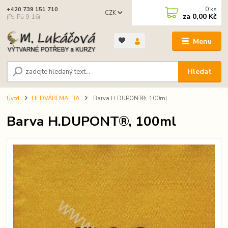
0
ks
+420 739 151 710
CZK
za
0,00 Kč
(Po-Pá 9-16)
Menu
Hledat
Úvod
HEDVÁBÍ MALBA
Barva H.DUPONT®, 100ml
Barva H.DUPONT®, 100ml