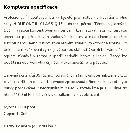
Kompletní specifikace
Profesionální napařovací barvy kyselé pro malbu na hedvábí a vlnu
řady
H.DUPONT® CLASSIQUE
-
fixace párou
. Těmito výraznými,
živými, vysoce koncentrovanými barvami lze malovat např. konturovou
technikou po předchozím zafixování kontury a následném propaření
suchou párou nebo batikovat ve vlhkém stavu v mikrovlnné troubě. Po
dokonalém zafixování vynikají výbornou stálostí. Oproti barvám s fixací
teplem zůstává v tomto případě hedvábí hebké a lesklé. Barvy lze
použít i na obarvení vlny či jiných vláken živočišného původu.
Barevná škála čítá 85 různých odstínů, v našem E-shopu nabízíme v tuto
chvíli cca 43 z nich - viz barevnice zpracovaná přímo na hedvábí. Tyto
barvy prodáváme v neoriginálním balení - rozléváme je z 1l láhví do
50ml / 100ml PET lahviček s kapátkem - viz vyobrazení.
Výroba: H Dupont
Objem 100ml
Barvy skladem (43 odstínů):