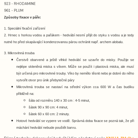
923 - RHODAMINE
961 - PLUM
Způsoby fixace v páře:
1. Speciální fixační zařízení
2. Hrnec s horkou vodou a pařákem -
hedvábí nesmí přijít do styku s vodou a je tedy
nutné ho před skapávající kondenzovanou párou ochránit např. archem alobalu.
3. Mikrovlnná trouba
Čerstvě obarvené a ještě vlhké hedvábí se uzavře do misky. Použije se
nejlépe skleněná miska s víkem. Může se použít i plastová miska, ale musí
být určená pro mikrovlnné trouby. Víko by nemělo těsnit nebo je dobré do něho
vytvořit otvor pro únik přebytečné páry
Mikrovlnná trouba se nastaví na střední výkon cca 600 W a čas budíku
přibližně na:
šála od rozměru 140 x 30 cm : 4-5 minut,
šátek 90 x 90 cm: 4 minut,
šátek 60 x 60 cm: 2 minuty.
Hotové hedvábí se vypere ve vodě. Správná doba fixace se pozná tak, že při
máchání hedvábí nebude pouštět barvu.