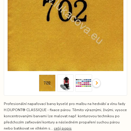
Profesionální napařovací barvy kyselé pro malbu na hedvábí a vlnu řady
H.DUPONT® CLASSIQUE - fixace párou. Těmito výraznými, živými, vysoce
koncentrovanými barvami lze malovat např. konturovou technikou po
předchozím zafixování kontury a následném propaření suchou párou
nebo batikovat ve vlhkém s...
celý popis