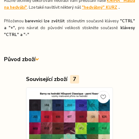
Různé techniky dekorování hedvábí Vám představí naše
KNIHA "Malba
na hedvábí"
. Lze také navštívit některý náš
"hedvábný" KURZ
.
Přiloženou
barevnici lze zvětšit
stisknutím současně klávesy
"CTRL"
a "+",
pro návrat do původní velikosti stiskněte současně
k
lávesy
"CTRL" a "-"
Původ zboží
Související zboží
7