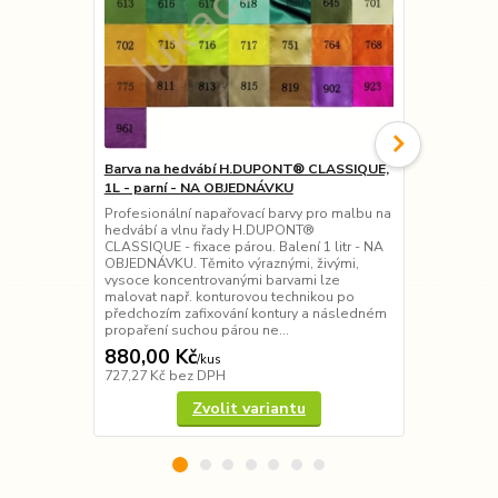
Barva na hedvábí H.DUPONT® CLASSIQUE,
Barva na he
1L - parní - NA OBJEDNÁVKU
teplo - 19 o
Profesionální napařovací barvy pro malbu na
Přírodní bar
hedvábí a vlnu řady H.DUPONT®
Pebeo) - tep
CLASSIQUE - fixace párou. Balení 1 litr - NA
ostatní příro
OBJEDNÁVKU. Těmito výraznými, živými,
pohodlnému d
vysoce koncentrovanými barvami lze
Barva je vho
malovat např. konturovou technikou po
techniky pře
předchozím zafixování kontury a následném
obrysů, akvar
propaření suchou párou ne...
880,00 Kč
95,00 Kč
/
kus
727,27 Kč
bez DPH
78,51 Kč
bez
Zvolit variantu