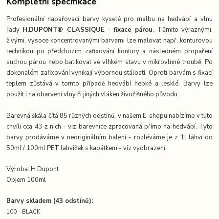
Kompletní specifikace
Profesionální napařovací barvy kyselé pro malbu na hedvábí a vlnu
řady
H.DUPONT® CLASSIQUE
-
fixace párou
. Těmito výraznými,
živými, vysoce koncentrovanými barvami lze malovat např. konturovou
technikou po předchozím zafixování kontury a následném propaření
suchou párou nebo batikovat ve vlhkém stavu v mikrovlnné troubě. Po
dokonalém zafixování vynikají výbornou stálostí. Oproti barvám s fixací
teplem zůstává v tomto případě hedvábí hebké a lesklé. Barvy lze
použít i na obarvení vlny či jiných vláken živočišného původu.
Barevná škála čítá 85 různých odstínů, v našem E-shopu nabízíme v tuto
chvíli cca 43 z nich - viz barevnice zpracovaná přímo na hedvábí. Tyto
barvy prodáváme v neoriginálním balení - rozléváme je z 1l láhví do
50ml / 100ml PET lahviček s kapátkem - viz vyobrazení.
Výroba: H Dupont
Objem 100ml
Barvy skladem (43 odstínů):
100 - BLACK