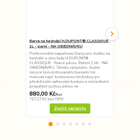
Barva na hedvábí H.DUPONT® CLASSIQUE,
Barva na he
1L - parní - NA OBJEDNÁVKU
teplo - 19 o
Profesionální napařovací barvy pro malbu na
Přírodní bar
hedvábí a vlnu řady H.DUPONT®
Pebeo) - tep
CLASSIQUE - fixace párou. Balení 1 litr - NA
ostatní příro
OBJEDNÁVKU. Těmito výraznými, živými,
pohodlnému d
vysoce koncentrovanými barvami lze
Barva je vho
malovat např. konturovou technikou po
techniky pře
předchozím zafixování kontury a následném
obrysů, akvar
propaření suchou párou ne...
880,00 Kč
95,00 Kč
/
kus
727,27 Kč
bez DPH
78,51 Kč
bez
Zvolit variantu