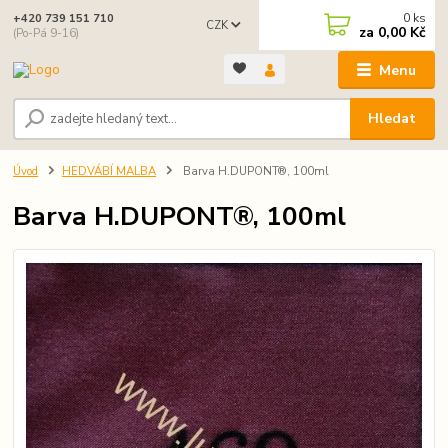
0
ks
+420 739 151 710
CZK
za
0,00 Kč
(Po-Pá 9-16)
Menu
Hledat
Úvod
HEDVÁBÍ MALBA
Barva H.DUPONT®, 100ml
Barva H.DUPONT®, 100ml