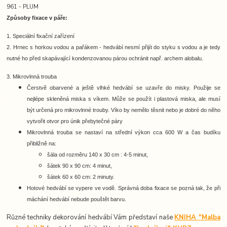
961 - PLUM
Způsoby fixace v páře:
1. Speciální fixační zařízení
2. Hrnec s horkou vodou a pařákem -
hedvábí nesmí přijít do styku s vodou a je tedy
nutné ho před skapávající kondenzovanou párou ochránit např. archem alobalu.
3. Mikrovlnná trouba
Čerstvě obarvené a ještě vlhké hedvábí se uzavře do misky. Použije se
nejlépe skleněná miska s víkem. Může se použít i plastová miska, ale musí
být určená pro mikrovlnné trouby. Víko by nemělo těsnit nebo je dobré do něho
vytvořit otvor pro únik přebytečné páry
Mikrovlnná trouba se nastaví na střední výkon cca 600 W a čas budíku
přibližně na:
šála od rozměru 140 x 30 cm : 4-5 minut,
šátek 90 x 90 cm: 4 minut,
šátek 60 x 60 cm: 2 minuty.
Hotové hedvábí se vypere ve vodě. Správná doba fixace se pozná tak, že při
máchání hedvábí nebude pouštět barvu.
Různé techniky dekorování hedvábí Vám představí naše
KNIHA "Malba