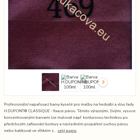
Profesionální napařovací barvy kyselé pro malbu na hedvábí a vlnu řady
H.DUPONT® CLASSIQUE - fixace párou. Těmito výraznými, živými, vysoce
koncentrovanými barvami lze malovat např. konturovou technikou po
předchozím zafixování kontury a následném propaření suchou párou
nebo batikovat ve vlhkém s...
celý popis