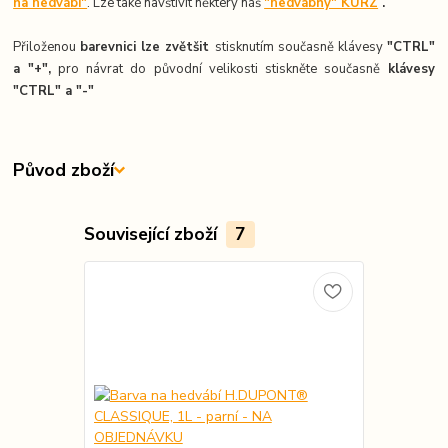
na hedvábí"
. Lze také navštívit některý náš
"hedvábný" KURZ
.
Přiloženou
barevnici lze zvětšit
stisknutím současně klávesy
"CTRL"
a "+",
pro návrat do původní velikosti stiskněte současně
k
lávesy
"CTRL" a "-"
Původ zboží
Související zboží
7