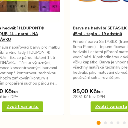
na hedvábí H.DUPONT®
Barva na hedvábí SETASILK
UE, 1L - parní - NA
45ml - teplo - 19 odstínů
NÁVKU
Přírodní barva SETASILK (fra
firma Pebeo) - teplem fixovan
nální napařovací barvy pro malbu
hedvábí i ostatní přírodní mate
ábí a vlnu řady H.DUPONT®
vodní bázi. K pohodlnému dávk
E - fixace párou. Balení 1 litr -
víčku kapátko. Barva je vhodn
DNÁVKU. Těmito výraznými,
všechny malířské techniky př
vysoce koncentrovanými barvami
hedvábí, jako malování obrysů,
vat např. konturovou technikou
používání soli a rovněž pro ...
hozím zafixování kontury a
m propaření suchou párou ne...
0 Kč
95,00 Kč
/
kus
/
kus
Kč
bez DPH
78,51 Kč
bez DPH
Zvolit variantu
Zvolit variantu