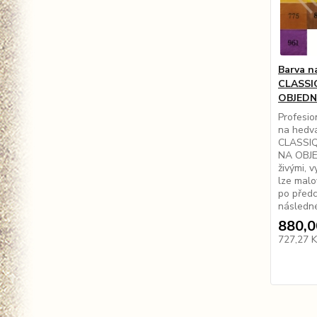
Barva 
CLASSIQ
OBJED
Profesio
na hedv
CLASSIQU
NA OBJE
živými, 
lze malo
po předc
následné
880,0
727,27 