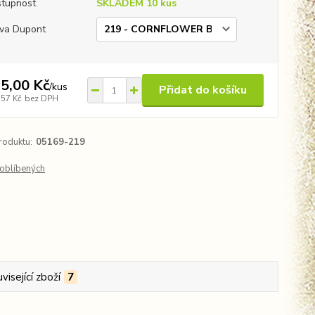
tupnost
SKLADEM 10 kus
va Dupont
5,00 Kč
/
kus
Přidat do košíku
,57 Kč
bez DPH
roduktu:
05169-219
oblíbených
visející zboží
7