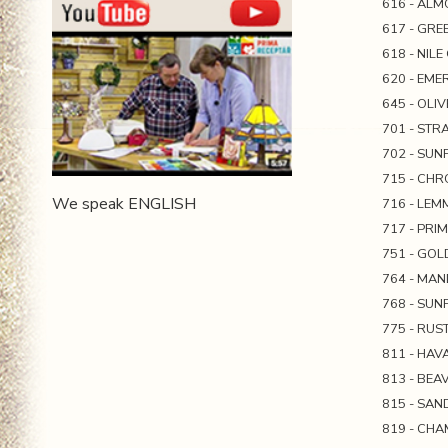
616 - AL
617 - GRE
618 - NIL
620 - EM
645 - OLIV
701 - ST
702 - SU
715 - CH
We speak ENGLISH
716 - LE
717 - PRI
751 - GO
764 - MA
768 - SU
775 - RUS
811 - HA
813 - BEA
815 - SAN
819 - CHA