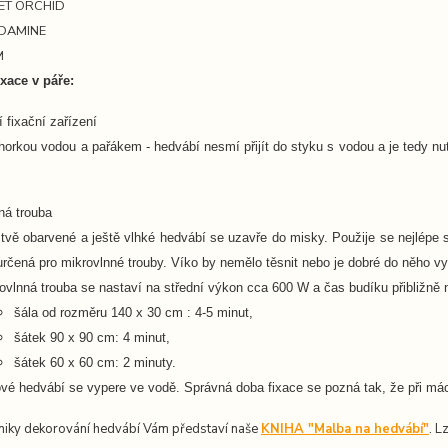
LET ORCHID
ODAMINE
M
xace v páře:
í fixační zařízení
 horkou vodou a pařákem -
hedvábí nesmí přijít do styku s vodou a je tedy n
ná trouba
tvě obarvené a ještě vlhké hedvábí se uzavře do misky. Použije se nejlépe
určená pro mikrovlnné trouby. Víko by nemělo těsnit nebo je dobré do něho vyt
ovlnná trouba se nastaví na střední výkon cca 600 W a čas budíku přibližně 
šála od rozměru 140 x 30 cm : 4-5 minut,
šátek 90 x 90 cm: 4 minut,
šátek 60 x 60 cm: 2 minuty.
vé hedvábí se vypere ve vodě. Správná doba fixace se pozná tak, že při má
niky dekorování hedvábí Vám představí naše
KNIHA "Malba na hedvábí"
. L