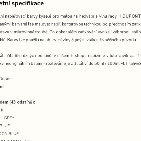
tní specifikace
lní napařovací barvy kyselé pro malbu na hedvábí a vlnu řady
H.DUPONT
anými barvami lze malovat např. konturovou technikou po předchozím zafi
stavu v mikrovlnné troubě. Po dokonalém zafixování vynikají výbornou stálo
klé. Barvy lze použít i na obarvení vlny či jiných vláken živočišného původu.
ála čítá 85 různých odstínů, v našem E-shopu nabízíme v tuto chvíli cca 4
 neoriginálním balení - rozléváme je z 1l láhví do 50ml / 100ml PET lahvič
 Dupont
0ml
dem (43 odstínů):
CK
RL GREY
 BLUE
GOON BLUE