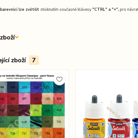
barevnici lze zvětšit
stisknutím současně klávesy
"CTRL" a "+",
pro návrat
zboží
jící zboží
7