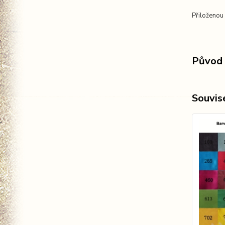
Přiloženou
Původ 
Souvise