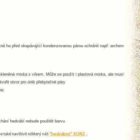
utné ho před skapávající kondenzovanou párou ochránit např. archem
 skleněná miska s víkem. Může se použít i plastová miska, ale musí
vořit otvor pro únik přebytečné páry
na:
chání hedvábí nebude pouštět barvu.
ze také navštívit některý náš
"hedvábný" KURZ
.