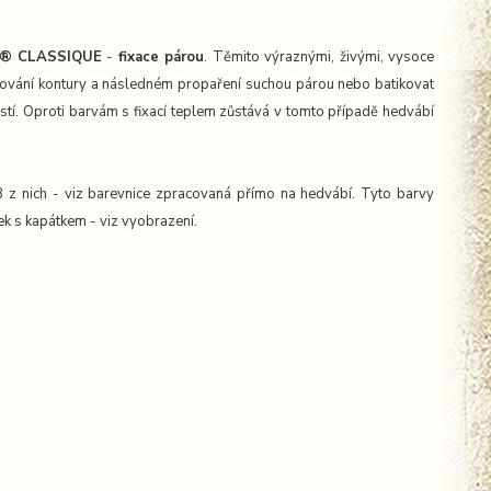
® CLASSIQUE
-
fixace párou
. Těmito výraznými, živými, vysoce
xování kontury a následném propaření suchou párou nebo batikovat
stí. Oproti barvám s fixací teplem zůstává v tomto případě hedvábí
3 z nich - viz barevnice zpracovaná přímo na hedvábí. Tyto barvy
ek s kapátkem - viz vyobrazení.