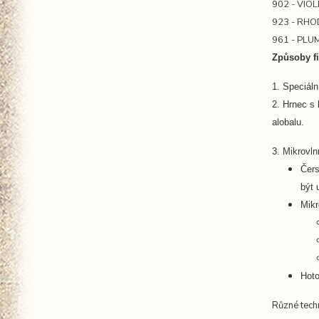
902 - VIO
923 - RH
961 - PLU
Způsoby fi
1. Speciáln
2. Hrnec s
alobalu.
3. Mikrovln
Čers
být 
Mikr
Hoto
Různé tech