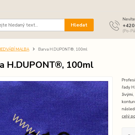
Nevíte
Hledat
+420
(Po-Pá
HEDVÁBÍ MALBA
Barva H.DUPONT®, 100ml
va H.DUPONT®, 100ml
Profes
řady H
živými
kontur
násled
celý p