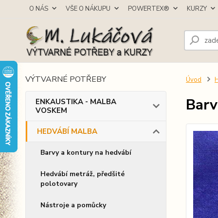
O NÁS
VŠE O NÁKUPU
POWERTEX®
KURZY
VÝTVARNÉ POTŘEBY
Úvod
Bar
ENKAUSTIKA - MALBA
VOSKEM
HEDVÁBÍ MALBA
Barvy a kontury na hedvábí
Hedvábí metráž, předšité
polotovary
Nástroje a pomůcky