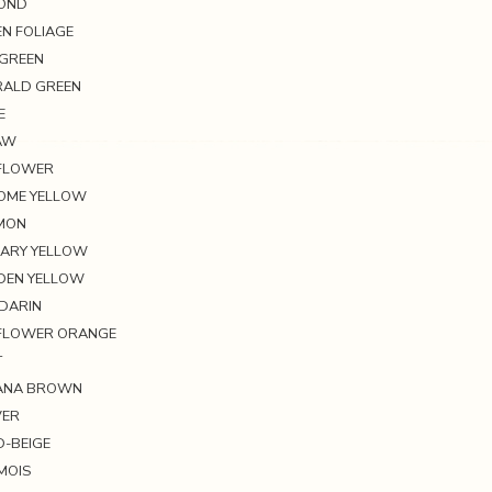
MOND
EN FOLIAGE
E GREEN
ERALD GREEN
E
RAW
NFLOWER
ROME YELLOW
MMON
MARY YELLOW
LDEN YELLOW
NDARIN
NFLOWER ORANGE
T
VANA BROWN
VER
D-BEIGE
MOIS