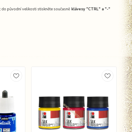
 do původní velikosti stiskněte současně
k
lávesy "CTRL" a "-"