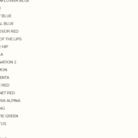
RNFLOWER BLUE
N
Y BLUE
AL BLUE
NDSOR RED
OF THE LIPS
 HIP
RA
NATION 2
LMON
GENTA
E RED
NET RED
RIA ALPINA
ING
IRE GREEN
TUS
N