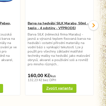
 Pebeo,
Barva na hedvábí SILK Marabu, 50ml -
Ba
teplo - 4 odstíny - VÝPRODEJ
SA
ncouzská
Barva SILK (německá firma Marabu) -
Pří
á barva na
jasná a výrazná teplem fixovaná barva na
fir
riály na
hedvábí i ostatní přírodní materiály na
hed
ování je ve
vodní bázi s vynikající tekutostí. Lze ji
vod
á pro
použít pro všechny základní malířské
vše
edně na
techniky malby na hedvábí, jako malování
hed
 akvarel,
obrysů, akvarel a používání soli a rovněž
pou
pro mnoho různých...
exp
160,00 Kč
37
/
kus
132,23 Kč
bez DPH
30
Zvolit variantu