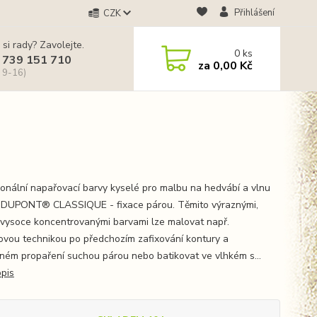
Přihlášení
CZK
 si rady? Zavolejte.
0
ks
 739 151 710
za
0,00 Kč
 9-16)
ionální napařovací barvy kyselé pro malbu na hedvábí a vlnu
.DUPONT® CLASSIQUE - fixace párou. Těmito výraznými,
, vysoce koncentrovanými barvami lze malovat např.
ovou technikou po předchozím zafixování kontury a
ném propaření suchou párou nebo batikovat ve vlhkém s...
opis