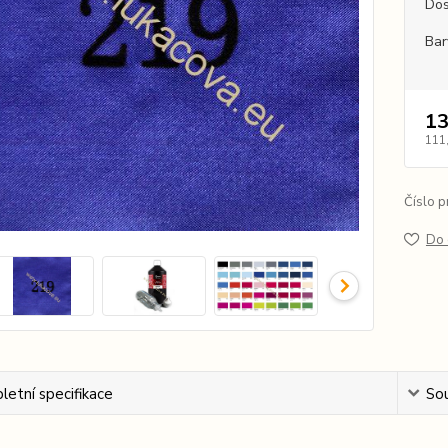
Dos
Bar
13
111
Číslo p
Do 
etní specifikace
Sou