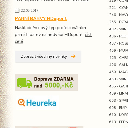
219 - CO
221 - CYA
22.05.2017
246 - NAV
PARNÍ BARVY HDupont
265 - ROY
Naskladněn nový typ profesionálních
402 - WI
parních barev na hedvábí HDupont.
číst
406 - RED 
celé
407 - ROSE
409 - MUI
Zobrazit všechny novinky
425 - CAR
426 - SA
460 - MA
463 - WIN
465 - GAR
469 - LINA
603 - SPR
608 - EMP
610 - MYR
613 - FER