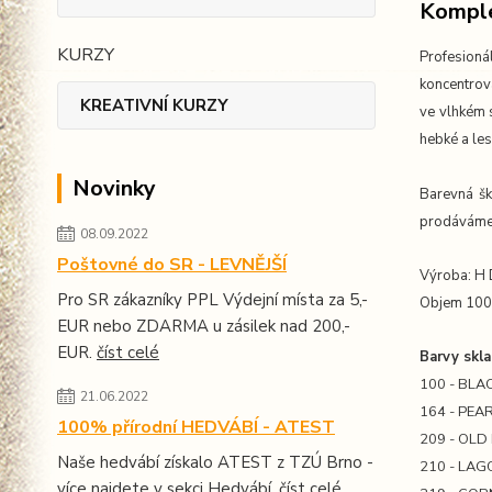
Komple
KURZY
Profesioná
koncentrov
KREATIVNÍ KURZY
ve vlhkém 
hebké a les
Novinky
Barevná šk
prodáváme v
08.09.2022
Poštovné do SR - LEVNĚJŠÍ
Výroba: H
Pro SR zákazníky PPL Výdejní místa za 5,-
Objem 10
EUR nebo ZDARMA u zásilek nad 200,-
EUR.
číst celé
Barvy skla
100 - BLA
21.06.2022
164 - PEA
100% přírodní HEDVÁBÍ - ATEST
209 - OLD
Naše hedvábí získalo ATEST z TZÚ Brno -
210 - LA
více najdete v sekci Hedvábí.
číst celé