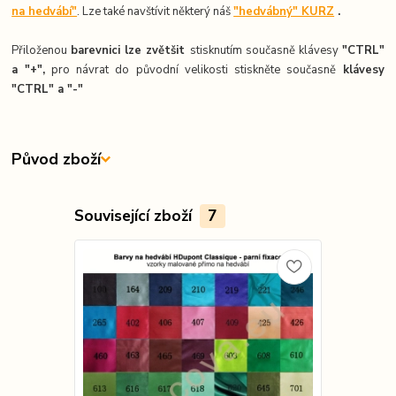
na hedvábí"
. Lze také navštívit některý náš
"hedvábný" KURZ
.
Přiloženou
barevnici lze zvětšit
stisknutím současně klávesy
"CTRL"
a "+",
pro návrat do původní velikosti stiskněte současně
k
lávesy
"CTRL" a "-"
Původ zboží
Související zboží
7