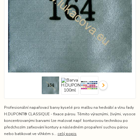
Profesionální napařovací barvy kyselé pro malbu na hedvábí a vlnu řady
H.DUPONT® CLASSIQUE - fixace párou. Těmito výraznými, živými, vysoce
koncentrovanými barvami lze malovat např. konturovou technikou po
předchozím zafixování kontury a následném propaření suchou párou
nebo batikovat ve vlhkém s...
celý popis