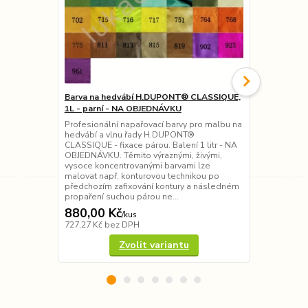
Barva na hedvábí H.DUPONT® CLASSIQUE,
Barva na he
1L - parní - NA OBJEDNÁVKU
teplo - 19 o
Profesionální napařovací barvy pro malbu na
Přírodní bar
hedvábí a vlnu řady H.DUPONT®
Pebeo) - tep
CLASSIQUE - fixace párou. Balení 1 litr - NA
ostatní příro
OBJEDNÁVKU. Těmito výraznými, živými,
pohodlnému d
vysoce koncentrovanými barvami lze
Barva je vho
malovat např. konturovou technikou po
techniky pře
předchozím zafixování kontury a následném
obrysů, akvar
propaření suchou párou ne...
880,00 Kč
95,00 Kč
/
kus
727,27 Kč
bez DPH
78,51 Kč
bez
Zvolit variantu