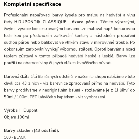
Kompletní specifikace
Profesionální napařovací barvy kyselé pro malbu na hedvábí a vlnu
řady
H.DUPONT® CLASSIQUE
-
fixace párou
. Těmito výraznými,
živými, vysoce koncentrovanými barvami lze malovat např. konturovou
technikou po předchozím zafixování kontury a následném propaření
suchou párou nebo batikovat ve vlhkém stavu v mikrovlnné troubě. Po
dokonalém zafixování vynikají výbornou stálostí. Oproti barvám s fixací
teplem zůstává v tomto případě hedvábí hebké a lesklé. Barvy lze
použít i na obarvení vlny či jiných vláken živočišného původu.
Barevná škála čítá 85 různých odstínů, v našem E-shopu nabízíme v tuto
chvíli cca 43 z nich - viz barevnice zpracovaná přímo na hedvábí. Tyto
barvy prodáváme v neoriginálním balení - rozléváme je z 1l láhví do
50ml / 100ml PET lahviček s kapátkem - viz vyobrazení.
Výroba: H Dupont
Objem 100ml
Barvy skladem (43 odstínů):
100 - BLACK