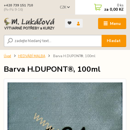
0
ks
+420 739 151 710
CZK
za
0,00 Kč
(Po-Pá 9-16)
Menu
Hledat
Úvod
HEDVÁBÍ MALBA
Barva H.DUPONT®, 100ml
Barva H.DUPONT®, 100ml