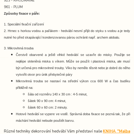
923 - RHODAMINE
961 - PLUM
Způsoby fixace v páře:
1. Speciální fixační zařízení
2. Hrnec s horkou vodou a pařákem -
hedvábí nesmí přijít do styku s vodou a je tedy
nutné ho před skapávající kondenzovanou párou ochránit např. archem alobalu.
3. Mikrovlnná trouba
Čerstvě obarvené a ještě vlhké hedvábí se uzavře do misky. Použije se
nejlépe skleněná miska s víkem. Může se použít i plastová miska, ale musí
být určená pro mikrovlnné trouby. Víko by nemělo těsnit nebo je dobré do něho
vytvořit otvor pro únik přebytečné páry
Mikrovlnná trouba se nastaví na střední výkon cca 600 W a čas budíku
přibližně na:
šála od rozměru 140 x 30 cm : 4-5 minut,
šátek 90 x 90 cm: 4 minut,
šátek 60 x 60 cm: 2 minuty.
Hotové hedvábí se vypere ve vodě. Správná doba fixace se pozná tak, že při
máchání hedvábí nebude pouštět barvu.
Různé techniky dekorování hedvábí Vám představí naše
KNIHA "Malba