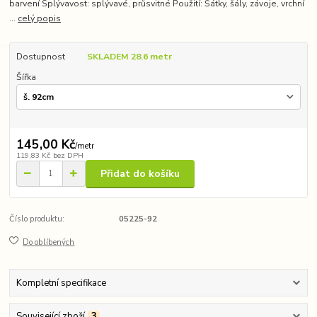
barvení Splývavost: splývavé, průsvitné Použití: Šátky, šály, závoje, vrchní
...
celý popis
Dostupnost
SKLADEM 28.6 metr
Šířka
145,00 Kč
/
metr
119,83 Kč
bez DPH
Přidat do košíku
Číslo produktu:
05225-92
Do oblíbených
Kompletní specifikace
Související zboží
3