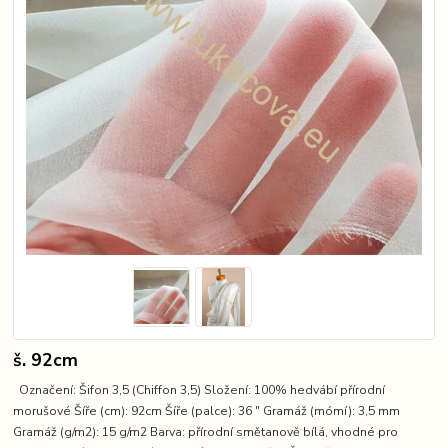
š. 92cm
Označení: Šifon 3,5 (Chiffon 3,5) Složení: 100% hedvábí přírodní
morušové Šíře (cm): 92cm Šíře (palce): 36 ″ Gramáž (mómí): 3,5 mm
Gramáž (g/m2): 15 g/m2 Barva: přírodní smětanově bílá, vhodné pro