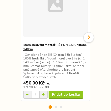
100% hedvábí metráž - ŠIFON 5,5 (Chiffon),
100% hedváb
140cm
šíře
Označení: Šifon 5,5 (Chiffon 5,5) Složení:
Označení: H
100% hedvábí přírodní morušové Šíře (cm):
hedvábí přír
140cm Šíře (palce): 55 ″ Gramáž (mómí): 5,5
114cm, 140cm 
mm Gramáž (g/m2): 24 g/m2 Barva: přírodní
Gramáž (móm
smětanově bílá, vhodné pro barvení
g/m2 Barva: 
Splývavost: splývavé, průsvitné Použití:
pro barvení S
Šátky, šály, závoje, vrch...
rub totožný),
450,00 Kč
325,00 K
/
metr
371,90 Kč
bez DPH
268,60 Kč
be
Přidat do košíku