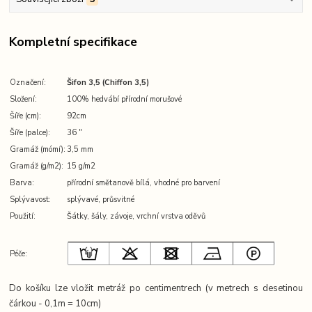
Kompletní specifikace
Označení:
Šifon 3,5 (Chiffon 3,5)
Složení:
100% hedvábí přírodní morušové
Šíře (cm):
92cm
Šíře (palce):
36 ″
Gramáž (mómí):
3,5 mm
Gramáž (g/m2):
15 g/m2
Barva:
přírodní smětanově bílá, vhodné pro barvení
Splývavost:
splývavé, průsvitné
Použití:
Šátky, šály, závoje, vrchní vrstva oděvů
Péče:
Do košíku lze vložit metráž po centimentrech (v metrech s desetinou
čárkou - 0,1m = 10cm)