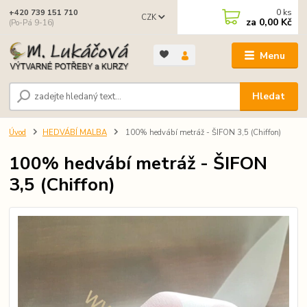
0
ks
+420 739 151 710
CZK
za
0,00 Kč
(Po-Pá 9-16)
Menu
Hledat
Úvod
HEDVÁBÍ MALBA
100% hedvábí metráž - ŠIFON 3,5 (Chiffon)
100% hedvábí metráž - ŠIFON
3,5 (Chiffon)