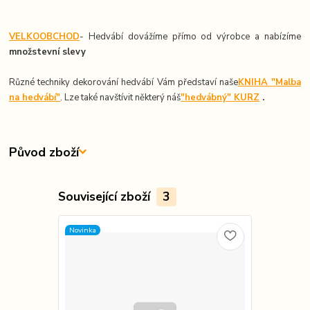
VELKOOBCHOD
- Hedvábí dovážíme přímo od výrobce a nabízíme
množstevní slevy
Různé techniky dekorování hedvábí Vám představí naše
KNIHA "Malba
na hedvábí"
. Lze také navštívit některý náš
"hedvábný" KURZ
.
Původ zboží
Související zboží
3
Novinka