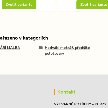
Zvolit variantu
Zvolit variantu
zařazeno v kategoriích
ÁBÍ MALBA
Hedvábí metráž, předšité
polotovary
Kontakt
VÝTVARNÉ POTŘEBY a KURZY