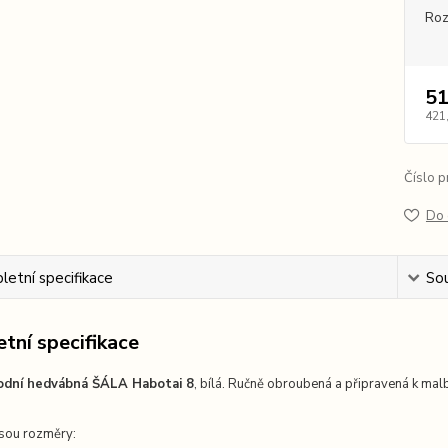
Ro
51
421
Číslo p
Do 
etní specifikace
Sou
tní specifikace
odní hedvábná ŠÁLA Habotai 8
, bílá. Ručně obroubená a připravená k malb
jsou rozměry: