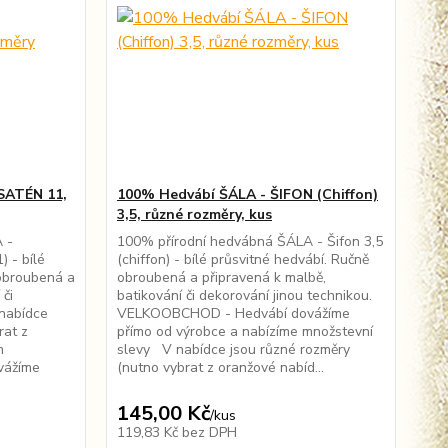
SATÉN 11,
100% Hedvábí ŠÁLA - ŠIFON (Chiffon)
3,5, různé rozměry, kus
 -
100% přírodní hedvábná ŠÁLA - Šifon 3,5
 - bílé
(chiffon) - bílé průsvitné hedvábí. Ručně
 obroubená a
obroubená a připravená k malbě,
 či
batikování či dekorování jinou technikou.
 nabídce
VELKOOBCHOD - Hedvábí dovážíme
rat z
přímo od výrobce a nabízíme množstevní
m
slevy V nabídce jsou různé rozměry
vážíme
(nutno vybrat z oranžové nabíd...
145,00 Kč
/
kus
119,83 Kč
bez DPH