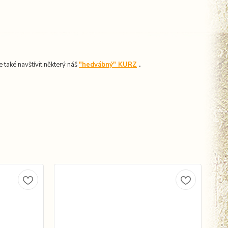
ze také navštívit některý náš
"hedvábný" KURZ
.