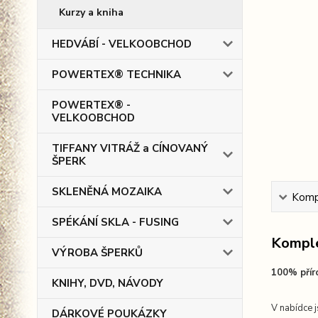
Kurzy a kniha
HEDVÁBÍ - VELKOOBCHOD
POWERTEX® TECHNIKA
POWERTEX® -
VELKOOBCHOD
TIFFANY VITRÁŽ a CÍNOVANÝ
ŠPERK
SKLENĚNÁ MOZAIKA
Kompl
SPÉKÁNÍ SKLA - FUSING
Komple
VÝROBA ŠPERKŮ
100% přír
KNIHY, DVD, NÁVODY
V nabídce 
DÁRKOVÉ POUKÁZKY