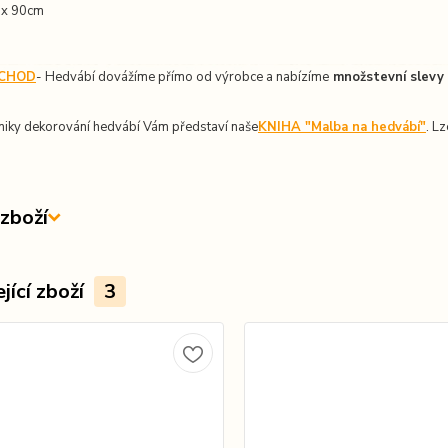
 x 90cm
CHOD
- Hedvábí dovážíme přímo od výrobce a nabízíme
množstevní slevy
niky dekorování hedvábí Vám představí naše
KNIHA "Malba na hedvábí"
. L
zboží
jící zboží
3