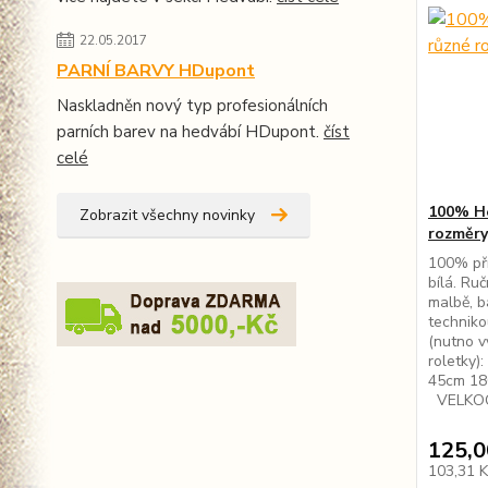
22.05.2017
PARNÍ BARVY HDupont
Naskladněn nový typ profesionálních
parních barev na hedvábí HDupont.
číst
celé
100% He
Zobrazit všechny novinky
rozměry
100% př
bílá. Ru
malbě, b
techniko
(nutno v
roletky)
45cm 18
VELKOOB
125,0
103,31 