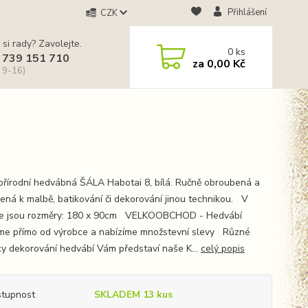
Přihlášení
CZK
 si rady? Zavolejte.
0
ks
 739 151 710
za
0,00 Kč
 9-16)
řírodní hedvábná ŠÁLA Habotai 8, bílá. Ručně obroubená a
vená k malbě, batikování či dekorování jinou technikou. V
e jsou rozměry: 180 x 90cm VELKOOBCHOD - Hedvábí
me přímo od výrobce a nabízíme množstevní slevy Různé
ky dekorování hedvábí Vám představí naše K...
celý popis
tupnost
SKLADEM 13 kus