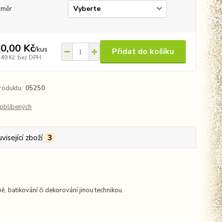
změr
0,00 Kč
/
kus
Přidat do košíku
,49 Kč
bez DPH
roduktu:
05250
oblíbených
visející zboží
3
ě, batikování či dekorování jinou technikou.