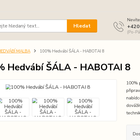
Nevíte
Hledat
+420
(Po-Pá
HEDVÁBÍ MALBA
100% Hedvábí ŠÁLA - HABOTAI 8
% Hedvábí ŠÁLA - HABOTAI 8
100% p
připra
nabídc
dováží
techni
Dos