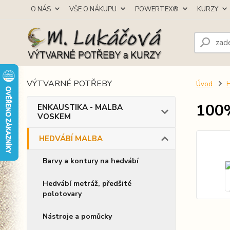
O NÁS
VŠE O NÁKUPU
POWERTEX®
KURZY
VÝTVARNÉ POTŘEBY
Úvod
100
ENKAUSTIKA - MALBA
VOSKEM
HEDVÁBÍ MALBA
Barvy a kontury na hedvábí
Hedvábí metráž, předšité
polotovary
Nástroje a pomůcky