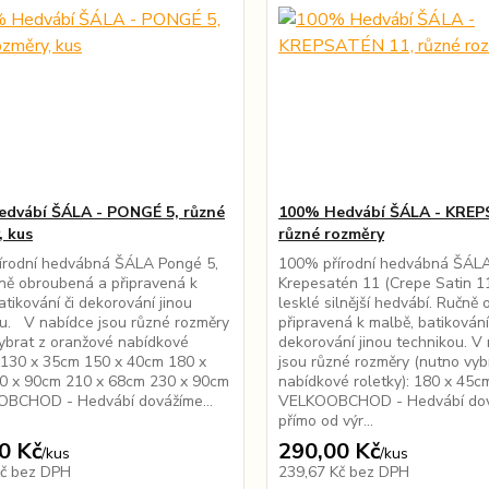
dvábí ŠÁLA - PONGÉ 5, různé
100% Hedvábí ŠÁLA - KREP
, kus
různé rozměry
írodní hedvábná ŠÁLA Pongé 5,
100% přírodní hedvábná ŠÁLA
čně obroubená a připravená k
Krepesatén 11 (Crepe Satin 11)
atikování či dekorování jinou
lesklé silnější hedvábí. Ručně
u. V nabídce jsou různé rozměry
připravená k malbě, batikování
ybrat z oranžové nabídkové
dekorování jinou technikou. V
: 130 x 35cm 150 x 40cm 180 x
jsou různé rozměry (nutno vyb
0 x 90cm 210 x 68cm 230 x 90cm
nabídkové roletky): 180 x 45c
CHOD - Hedvábí dovážíme...
VELKOOBCHOD - Hedvábí do
přímo od výr...
0 Kč
290,00 Kč
/
kus
/
kus
Kč
bez DPH
239,67 Kč
bez DPH