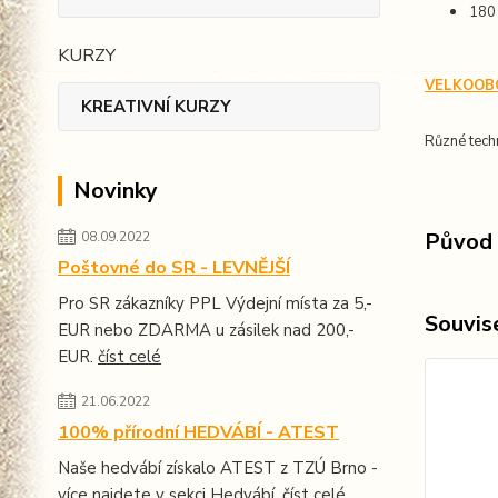
180
KURZY
VELKOOB
KREATIVNÍ KURZY
Různé tech
Novinky
Původ 
08.09.2022
Poštovné do SR - LEVNĚJŠÍ
Pro SR zákazníky PPL Výdejní místa za 5,-
Souvise
EUR nebo ZDARMA u zásilek nad 200,-
EUR.
číst celé
21.06.2022
100% přírodní HEDVÁBÍ - ATEST
Naše hedvábí získalo ATEST z TZÚ Brno -
více najdete v sekci Hedvábí.
číst celé